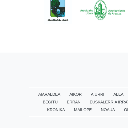
AIARALDEA
AIKOR
AIURRI
ALEA
BEGITU
ERRAN
EUSKALERRIA IRRA
KRONIKA
MAILOPE
NOAUA
O