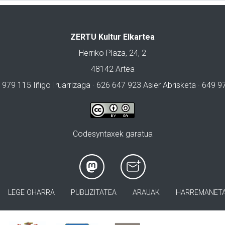
ZERTU Kultur Elkartea
Herriko Plaza, 24, 2
48142 Artea
 979 115 Iñigo Iruarrizaga · 626 647 923 Asier Abrisketa · 649 
Codesyntaxek garatua
LEGE OHARRA
PUBLIZITATEA
ARAUAK
HARREMANET