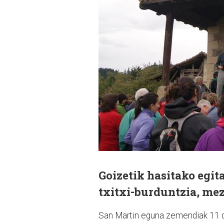
Goizetik hasitako egit
txitxi-burduntzia, mez
San Martin eguna zemendiak 11 d