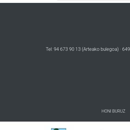
Tel: 94 673 90 13 (Arteako bulegoa) · 649
HONI BURUZ