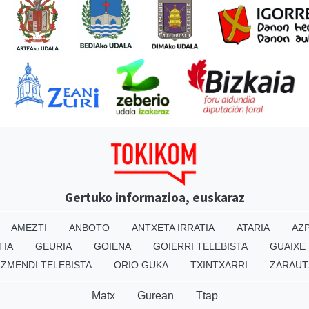
Gertuko informazioa, euskaraz
AMEZTI
ANBOTO
ANTXETA IRRATIA
ATARIA
AZP
TIA
GEURIA
GOIENA
GOIERRI TELEBISTA
GUAIXE
IZMENDI TELEBISTA
ORIO GUKA
TXINTXARRI
ZARAUT
Matx
Gurean
Ttap