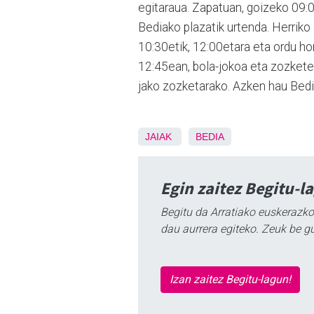
egitaraua. Zapatuan, goizeko 09:0
Bediako plazatik urtenda. Herriko g
10:30etik, 12:00etara eta ordu h
12:45ean, bola-jokoa eta zozkete
jako zozketarako. Azken hau Bedi
JAIAK
BEDIA
Egin zaitez Begitu-l
Begitu da Arratiako euskerazko
dau aurrera egiteko. Zeuk be g
Izan zaitez Begitu-lagun!