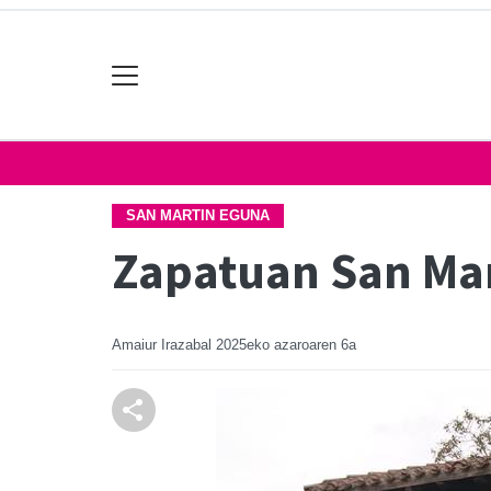
SAN MARTIN EGUNA
Zapatuan San Mar
Amaiur Irazabal
2025eko azaroaren 6a