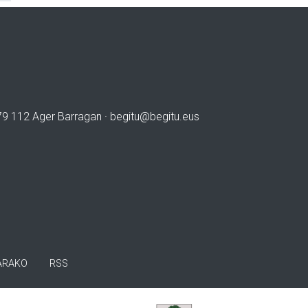
979 112 Ager Barragan ·
begitu@begitu.eus
ARAKO
RSS