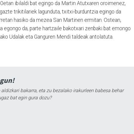
0etan ibilaldi bat egingo da Martin Atutxaren oroimenez,
azte trikitilariek lagunduta, txitxi-burduntzia egingo da
orretan hasiko da mezea San Martinen ermitan. Ostean,
a egongo da, parte hartzaile bakotxari zenbaki bat emongo
ako Udalak eta Ganguren Mendi taldeak antolatuta.
agun!
 aldizkari bakarra, eta zu bezalako irakurleen babesa behar
ugaz bat egin gura dozu?