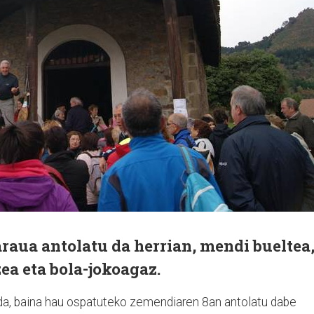
araua antolatu da herrian, mendi bueltea
ea eta bola-jokoagaz.
a, baina hau ospatuteko zemendiaren 8an antolatu dabe