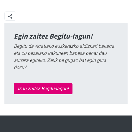
Egin zaitez Begitu-lagun!
Begitu da Arratiako euskerazko aldizkari bakarra,
eta zu bezalako irakurleen babesa behar dau
aurrera egiteko. Zeuk be gugaz bat egin gura
dozu?
Izan zaitez Begitu-lagun!