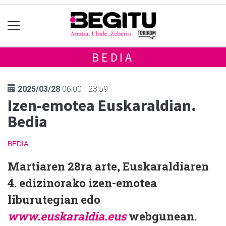
BEDIA
2025/03/28
06:00 - 23:59
Izen-emotea Euskaraldian.
Bedia
BEDIA
Martiaren 28ra arte, Euskaraldiaren
4. edizinorako izen-emotea
liburutegian edo
www.euskaraldia.eus
webgunean.