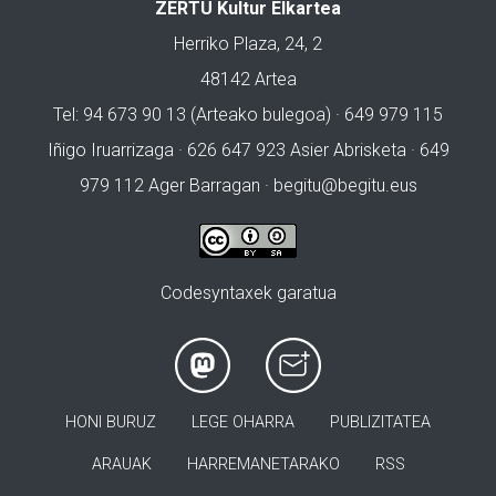
ZERTU Kultur Elkartea
Herriko Plaza, 24, 2
48142 Artea
Tel: 94 673 90 13 (Arteako bulegoa) · 649 979 115
Iñigo Iruarrizaga · 626 647 923 Asier Abrisketa · 649
979 112 Ager Barragan ·
begitu@begitu.eus
Codesyntaxek garatua
HONI BURUZ
LEGE OHARRA
PUBLIZITATEA
ARAUAK
HARREMANETARAKO
RSS