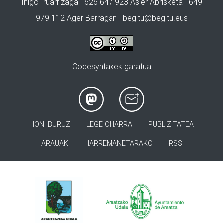
Iñigo Iruarrizaga · 626 647 923 Asier Abrisketa · 649
979 112 Ager Barragan ·
begitu@begitu.eus
Codesyntaxek garatua
HONI BURUZ
LEGE OHARRA
PUBLIZITATEA
ARAUAK
HARREMANETARAKO
RSS