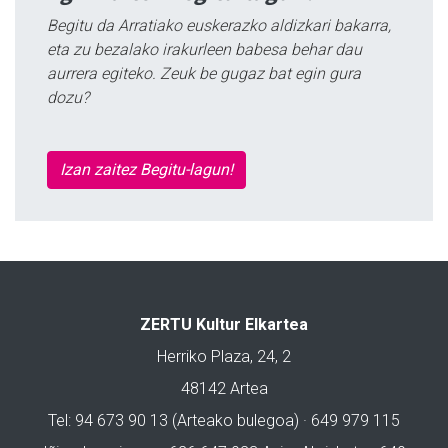
Begitu da Arratiako euskerazko aldizkari bakarra,
eta zu bezalako irakurleen babesa behar dau
aurrera egiteko. Zeuk be gugaz bat egin gura
dozu?
Izan zaitez Begitu-lagun!
ZERTU Kultur Elkartea
Herriko Plaza, 24, 2
48142 Artea
Tel: 94 673 90 13 (Arteako bulegoa) · 649 979 115