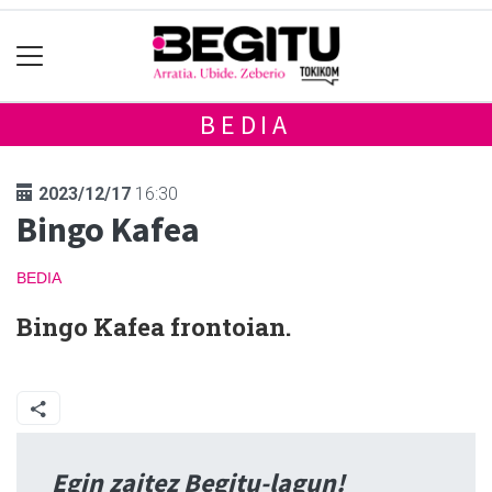
BEDIA
2023/12/17
16:30
Bingo Kafea
BEDIA
Bingo Kafea frontoian.
Egin zaitez Begitu-lagun!