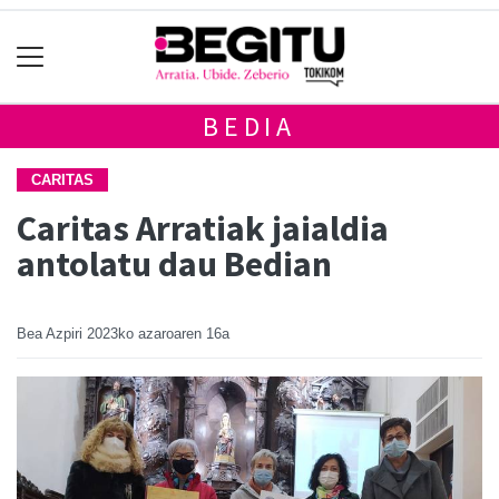
BEDIA
CARITAS
Caritas Arratiak jaialdia
antolatu dau Bedian
Bea Azpiri
2023ko azaroaren 16a