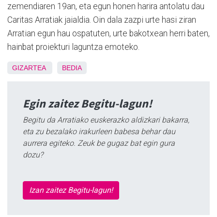
zemendiaren 19an, eta egun honen harira antolatu dau
Caritas Arratiak jaialdia. Oin dala zazpi urte hasi ziran
Arratian egun hau ospatuten, urte bakotxean herri baten,
hainbat proiekturi laguntza emoteko.
GIZARTEA
BEDIA
Egin zaitez Begitu-lagun!
Begitu da Arratiako euskerazko aldizkari bakarra,
eta zu bezalako irakurleen babesa behar dau
aurrera egiteko. Zeuk be gugaz bat egin gura
dozu?
Izan zaitez Begitu-lagun!