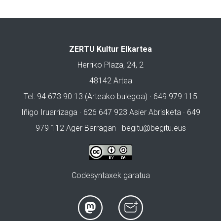
ZERTU Kultur Elkartea
Herriko Plaza, 24, 2
48142 Artea
Tel: 94 673 90 13 (Arteako bulegoa) · 649 979 115
Iñigo Iruarrizaga · 626 647 923 Asier Abrisketa · 649
979 112 Ager Barragan ·
begitu@begitu.eus
Codesyntaxek garatua