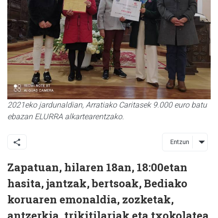
2021eko jardunaldian, Arratiako Caritasek 9.000 euro batu
ebazan ELURRA alkartearentzako.
Entzun
Zapatuan, hilaren 18an, 18:00etan
hasita, jantzak, bertsoak, Bediako
koruaren emonaldia, zozketak,
antzerkia, trikitilariak eta txokolatea