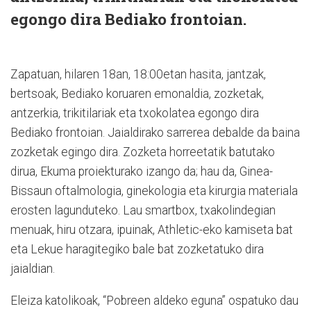
egongo dira Bediako frontoian.
Zapatuan, hilaren 18an, 18:00etan hasita, jantzak,
bertsoak, Bediako koruaren emonaldia, zozketak,
antzerkia, trikitilariak eta txokolatea egongo dira
Bediako frontoian. Jaialdirako sarrerea debalde da baina
zozketak egingo dira. Zozketa horreetatik batutako
dirua, Ekuma proiekturako izango da; hau da, Ginea-
Bissaun oftalmologia, ginekologia eta kirurgia materiala
erosten lagunduteko. Lau smartbox, txakolindegian
menuak, hiru otzara, ipuinak, Athletic-eko kamiseta bat
eta Lekue haragitegiko bale bat zozketatuko dira
jaialdian.
Eleiza katolikoak, “Pobreen aldeko eguna” ospatuko dau