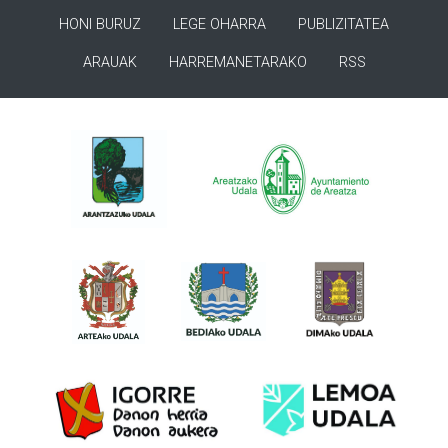
HONI BURUZ
LEGE OHARRA
PUBLIZITATEA
ARAUAK
HARREMANETARAKO
RSS