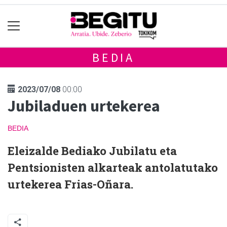
BEDIA
2023/07/08
00:00
Jubiladuen urtekerea
BEDIA
Eleizalde Bediako Jubilatu eta
Pentsionisten alkarteak antolatutako
urtekerea Frias-Oñara.