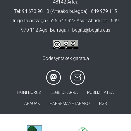
48142 Artea
Tel: 94 673 90 13 (Arteako bulegoa) · 649 979 115
Iñigo Iruarrizaga · 626 647 923 Asier Abrisketa · 649
979 112 Ager Barragan ·
begitu@begitu.eus
Codesyntaxek garatua
HONI BURUZ
LEGE OHARRA
PUBLIZITATEA
ARAUAK
HARREMANETARAKO
RSS