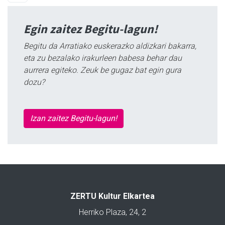
Egin zaitez Begitu-lagun!
Begitu da Arratiako euskerazko aldizkari bakarra,
eta zu bezalako irakurleen babesa behar dau
aurrera egiteko. Zeuk be gugaz bat egin gura
dozu?
Izan zaitez Begitu-lagun!
ZERTU Kultur Elkartea
Herriko Plaza, 24, 2