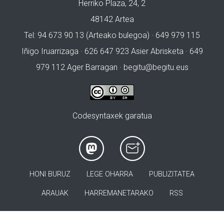
Herriko Plaza, 24, 2
48142 Artea
Tel: 94 673 90 13 (Arteako bulegoa) · 649 979 115
Iñigo Iruarrizaga · 626 647 923 Asier Abrisketa · 649
979 112 Ager Barragan ·
begitu@begitu.eus
Codesyntaxek garatua
HONI BURUZ
LEGE OHARRA
PUBLIZITATEA
ARAUAK
HARREMANETARAKO
RSS