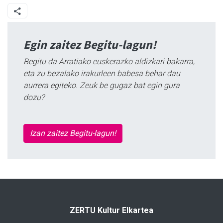
Egin zaitez Begitu-lagun!
Begitu da Arratiako euskerazko aldizkari bakarra,
eta zu bezalako irakurleen babesa behar dau
aurrera egiteko. Zeuk be gugaz bat egin gura
dozu?
Izan zaitez Begitu-lagun!
ZERTU Kultur Elkartea