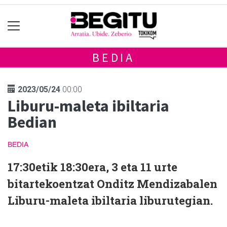
BEDIA
2023/05/24
00:00
Liburu-maleta ibiltaria
Bedian
BEDIA
17:30etik 18:30era, 3 eta 11 urte
bitartekoentzat Onditz Mendizabalen
Liburu-maleta ibiltaria liburutegian.