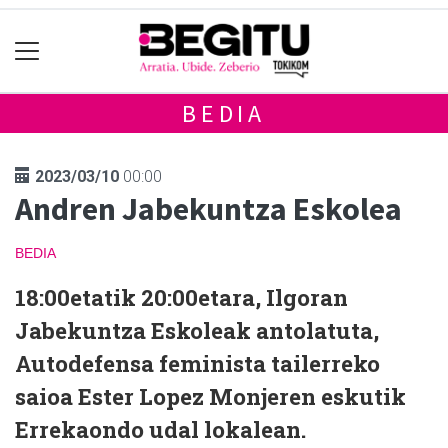
BEDIA
2023/03/10
00:00
Andren Jabekuntza Eskolea
BEDIA
18:00etatik 20:00etara, Ilgoran
Jabekuntza Eskoleak antolatuta,
Autodefensa feminista tailerreko
saioa Ester Lopez Monjeren eskutik
Errekaondo udal lokalean.