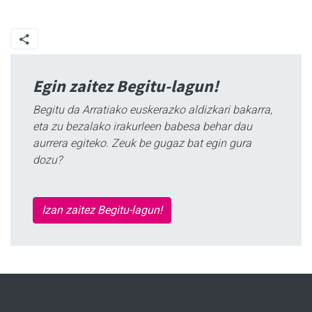
Egin zaitez Begitu-lagun!
Begitu da Arratiako euskerazko aldizkari bakarra,
eta zu bezalako irakurleen babesa behar dau
aurrera egiteko. Zeuk be gugaz bat egin gura
dozu?
Izan zaitez Begitu-lagun!