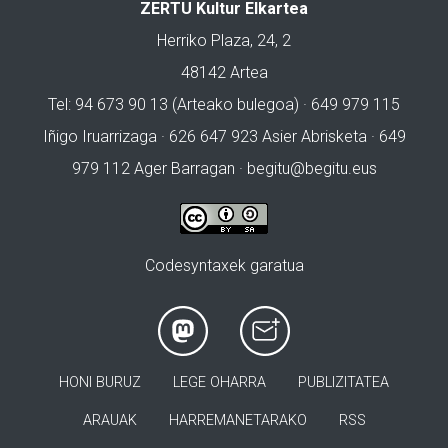
ZERTU Kultur Elkartea
Herriko Plaza, 24, 2
48142 Artea
Tel: 94 673 90 13 (Arteako bulegoa) · 649 979 115
Iñigo Iruarrizaga · 626 647 923 Asier Abrisketa · 649
979 112 Ager Barragan ·
begitu@begitu.eus
Codesyntaxek garatua
HONI BURUZ
LEGE OHARRA
PUBLIZITATEA
ARAUAK
HARREMANETARAKO
RSS