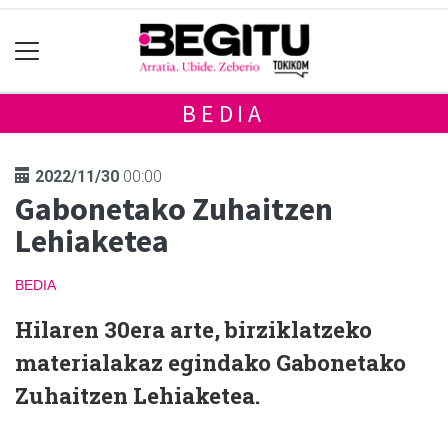
BEDIA
2022/11/30
00:00
Gabonetako Zuhaitzen
Lehiaketea
BEDIA
Hilaren 30era arte, birziklatzeko
materialakaz egindako Gabonetako
Zuhaitzen Lehiaketea.