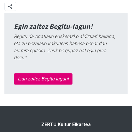
Egin zaitez Begitu-lagun!
Begitu da Arratiako euskerazko aldizkari bakarra,
eta zu bezalako irakurleen babesa behar dau
aurrera egiteko. Zeuk be gugaz bat egin gura
dozu?
Izan zaitez Begitu-lagun!
ZERTU Kultur Elkartea