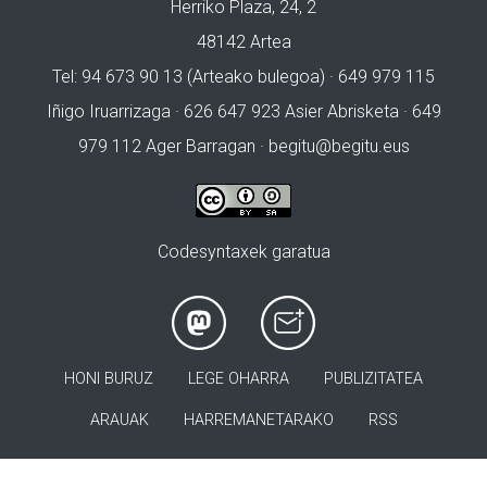
Herriko Plaza, 24, 2
48142 Artea
Tel: 94 673 90 13 (Arteako bulegoa) · 649 979 115
Iñigo Iruarrizaga · 626 647 923 Asier Abrisketa · 649
979 112 Ager Barragan ·
begitu@begitu.eus
Codesyntaxek garatua
HONI BURUZ
LEGE OHARRA
PUBLIZITATEA
ARAUAK
HARREMANETARAKO
RSS