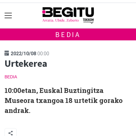
BEDIA
2022/10/08
00:00
Urtekerea
BEDIA
10:00etan, Euskal Buztingitza
Museora txangoa 18 urtetik gorako
andrak.