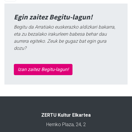
Egin zaitez Begitu-lagun!
Begitu da Arratiako euskerazko aldizkari bakarra,
eta zu bezalako irakurleen babesa behar dau
aurrera egiteko. Zeuk be gugaz bat egin gura
dozu?
Izan zaitez Begitu-lagun!
ZERTU Kultur Elkartea
Herriko Plaza, 24, 2