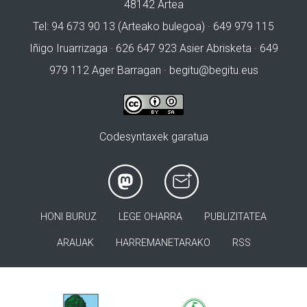
48142 Artea
Tel: 94 673 90 13 (Arteako bulegoa) · 649 979 115
Iñigo Iruarrizaga · 626 647 923 Asier Abrisketa · 649
979 112 Ager Barragan ·
begitu@begitu.eus
Codesyntaxek garatua
HONI BURUZ
LEGE OHARRA
PUBLIZITATEA
ARAUAK
HARREMANETARAKO
RSS