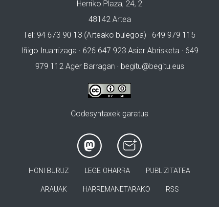
Herriko Plaza, 24, 2
48142 Artea
Tel: 94 673 90 13 (Arteako bulegoa) · 649 979 115
Iñigo Iruarrizaga · 626 647 923 Asier Abrisketa · 649
979 112 Ager Barragan ·
begitu@begitu.eus
Codesyntaxek garatua
HONI BURUZ
LEGE OHARRA
PUBLIZITATEA
ARAUAK
HARREMANETARAKO
RSS