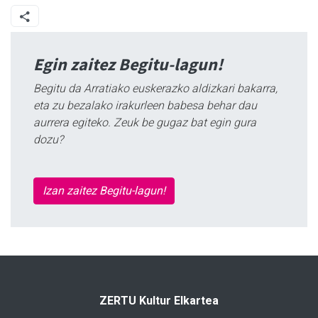
Egin zaitez Begitu-lagun!
Begitu da Arratiako euskerazko aldizkari bakarra,
eta zu bezalako irakurleen babesa behar dau
aurrera egiteko. Zeuk be gugaz bat egin gura
dozu?
Izan zaitez Begitu-lagun!
ZERTU Kultur Elkartea