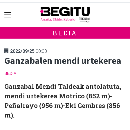
BEDIA
2022/09/25
00:00
Ganzabalen mendi urtekerea
BEDIA
Ganzabal Mendi Taldeak antolatuta,
mendi urtekerea Motrico (852 m)-
Peñalrayo (956 m)-Eki Gembres (856
m).