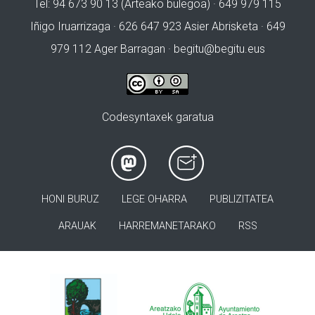
Tel: 94 673 90 13 (Arteako bulegoa) · 649 979 115
Iñigo Iruarrizaga · 626 647 923 Asier Abrisketa · 649
979 112 Ager Barragan ·
begitu@begitu.eus
Codesyntaxek garatua
HONI BURUZ
LEGE OHARRA
PUBLIZITATEA
ARAUAK
HARREMANETARAKO
RSS