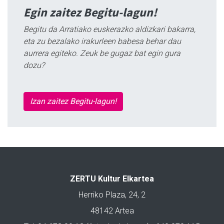
Egin zaitez Begitu-lagun!
Begitu da Arratiako euskerazko aldizkari bakarra,
eta zu bezalako irakurleen babesa behar dau
aurrera egiteko. Zeuk be gugaz bat egin gura
dozu?
Izan zaitez Begitu-lagun!
ZERTU Kultur Elkartea
Herriko Plaza, 24, 2
48142 Artea