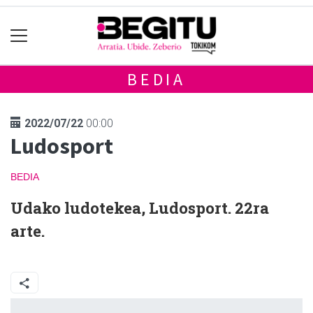
BEDIA
2022/07/22
00:00
Ludosport
BEDIA
Udako ludotekea, Ludosport. 22ra
arte.