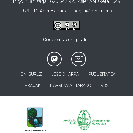
Iñigo Iruarrizaga · 626 647 923 Asier Abrisketa · 649
979 112 Ager Barragan ·
begitu@begitu.eus
Codesyntaxek garatua
HONI BURUZ
LEGE OHARRA
PUBLIZITATEA
ARAUAK
HARREMANETARAKO
RSS