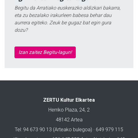
Begitu da Arratiako euskerazko aldizkari bakarra,
eta zu bezalako irakurleen babesa behar dau
aurrera egiteko. Zeuk be gugaz bat egin gura
dozu?
Izan zaitez Begitu-lagun!
ZERTU Kultur Elkartea
Herriko Plaza, 24, 2
48142 Artea
Tel: 94 673 90 13 (Arteako bulegoa) · 649 979 115