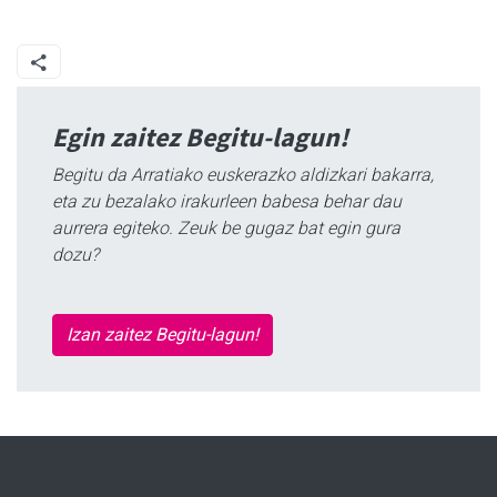
Egin zaitez Begitu-lagun!
Begitu da Arratiako euskerazko aldizkari bakarra,
eta zu bezalako irakurleen babesa behar dau
aurrera egiteko. Zeuk be gugaz bat egin gura
dozu?
Izan zaitez Begitu-lagun!