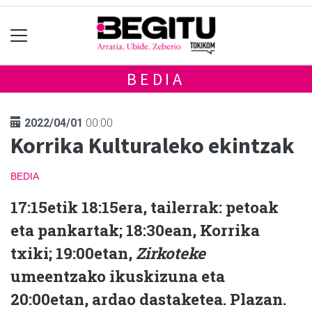
BEDIA
2022/04/01
00:00
Korrika Kulturaleko ekintzak
BEDIA
17:15etik 18:15era, tailerrak: petoak
eta pankartak; 18:30ean, Korrika
txiki; 19:00etan,
Zirkoteke
umeentzako ikuskizuna eta
20:00etan, ardao dastaketea. Plazan.