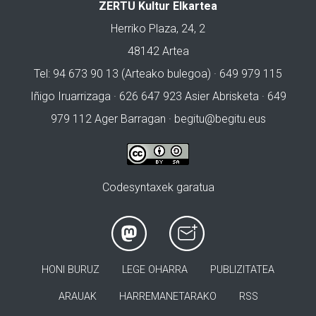
ZERTU Kultur Elkartea
Herriko Plaza, 24, 2
48142 Artea
Tel: 94 673 90 13 (Arteako bulegoa) · 649 979 115
Iñigo Iruarrizaga · 626 647 923 Asier Abrisketa · 649
979 112 Ager Barragan ·
begitu@begitu.eus
Codesyntaxek garatua
HONI BURUZ
LEGE OHARRA
PUBLIZITATEA
ARAUAK
HARREMANETARAKO
RSS