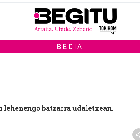
BEDIA
a
en lehenengo batzarra udaletxean.