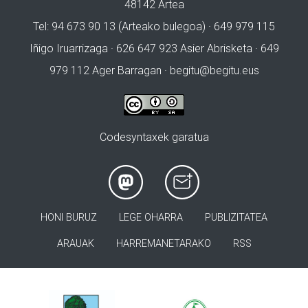
48142 Artea
Tel: 94 673 90 13 (Arteako bulegoa) · 649 979 115
Iñigo Iruarrizaga · 626 647 923 Asier Abrisketa · 649
979 112 Ager Barragan ·
begitu@begitu.eus
Codesyntaxek garatua
HONI BURUZ
LEGE OHARRA
PUBLIZITATEA
ARAUAK
HARREMANETARAKO
RSS