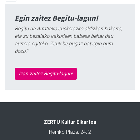
Egin zaitez Begitu-lagun!
Begitu da Arratiako euskerazko aldizkari bakarra,
eta zu bezalako irakurleen babesa behar dau
aurrera egiteko. Zeuk be gugaz bat egin gura
dozu?
Izan zaitez Begitu-lagun!
ZERTU Kultur Elkartea
Herriko Plaza, 24, 2