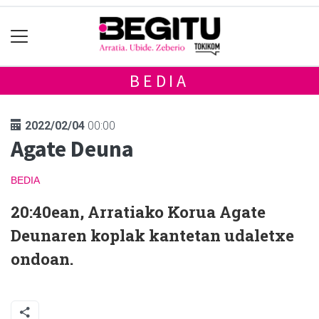
BEDIA
2022/02/04
00:00
Agate Deuna
BEDIA
20:40ean, Arratiako Korua Agate
Deunaren koplak kantetan udaletxe
ondoan.