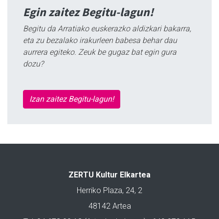
Egin zaitez Begitu-lagun!
Begitu da Arratiako euskerazko aldizkari bakarra,
eta zu bezalako irakurleen babesa behar dau
aurrera egiteko. Zeuk be gugaz bat egin gura
dozu?
Izan zaitez Begitu-lagun!
ZERTU Kultur Elkartea
Herriko Plaza, 24, 2
48142 Artea