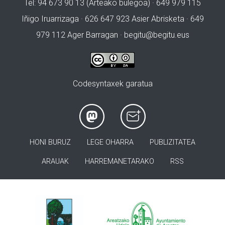
Tel: 94 673 90 13 (Arteako bulegoa) · 649 979 115
Iñigo Iruarrizaga · 626 647 923 Asier Abrisketa · 649
979 112 Ager Barragan ·
begitu@begitu.eus
Codesyntaxek garatua
HONI BURUZ
LEGE OHARRA
PUBLIZITATEA
ARAUAK
HARREMANETARAKO
RSS