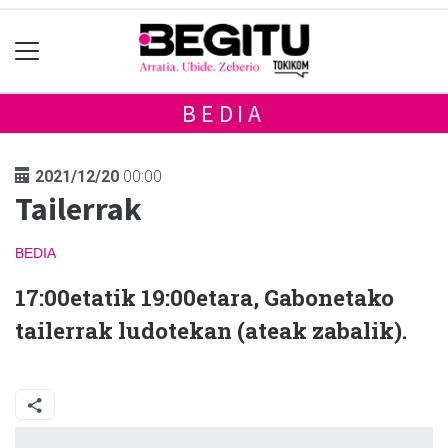
BEDIA
2021/12/20
00:00
Tailerrak
BEDIA
17:00etatik 19:00etara, Gabonetako
tailerrak ludotekan (ateak zabalik).