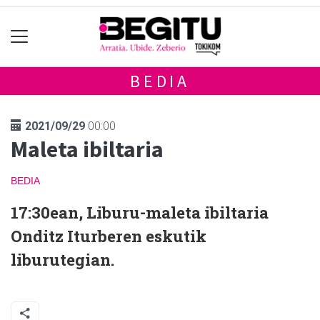
BEDIA
2021/09/29
00:00
Maleta ibiltaria
BEDIA
17:30ean, Liburu-maleta ibiltaria
Onditz Iturberen eskutik
liburutegian.