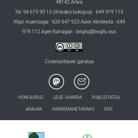
48142 Artea
Tel: 94 673 90 13 (Arteako bulegoa) · 649 979 115
Iñigo Iruarrizaga · 626 647 923 Asier Abrisketa · 649
979 112 Ager Barragan ·
begitu@begitu.eus
Codesyntaxek garatua
HONI BURUZ
LEGE OHARRA
PUBLIZITATEA
ARAUAK
HARREMANETARAKO
RSS