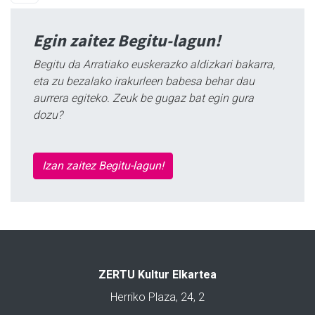
Egin zaitez Begitu-lagun!
Begitu da Arratiako euskerazko aldizkari bakarra,
eta zu bezalako irakurleen babesa behar dau
aurrera egiteko. Zeuk be gugaz bat egin gura
dozu?
Izan zaitez Begitu-lagun!
ZERTU Kultur Elkartea
Herriko Plaza, 24, 2