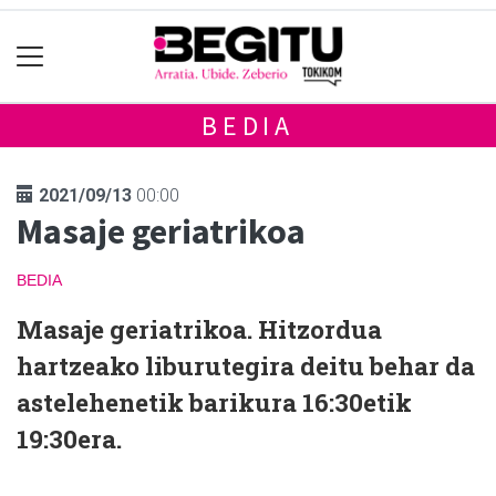
BEDIA
2021/09/13
00:00
Masaje geriatrikoa
BEDIA
Masaje geriatrikoa. Hitzordua
hartzeako liburutegira deitu behar da
astelehenetik barikura 16:30etik
19:30era.