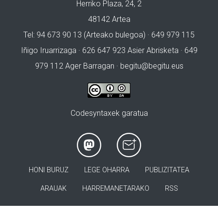
Herriko Plaza, 24, 2
48142 Artea
Tel: 94 673 90 13 (Arteako bulegoa) · 649 979 115
Iñigo Iruarrizaga · 626 647 923 Asier Abrisketa · 649
979 112 Ager Barragan ·
begitu@begitu.eus
Codesyntaxek garatua
HONI BURUZ
LEGE OHARRA
PUBLIZITATEA
ARAUAK
HARREMANETARAKO
RSS