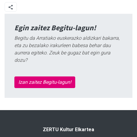
Egin zaitez Begitu-lagun!
Begitu da Arratiako euskerazko aldizkari bakarra,
eta zu bezalako irakurleen babesa behar dau
aurrera egiteko. Zeuk be gugaz bat egin gura
dozu?
Izan zaitez Begitu-lagun!
ZERTU Kultur Elkartea