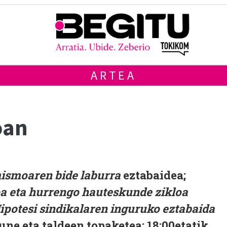
ARTEA
oan
ismoaren bide laburra
eztabaidea;
 eta hurrengo hauteskunde zikloa
ipotesi sindikalaren inguruko eztabaida
gune eta taldeen topaketea; 18:00etatik