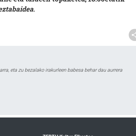
eztabaidea
.
arra, eta zu bezalako irakurleen babesa behar dau aurrera