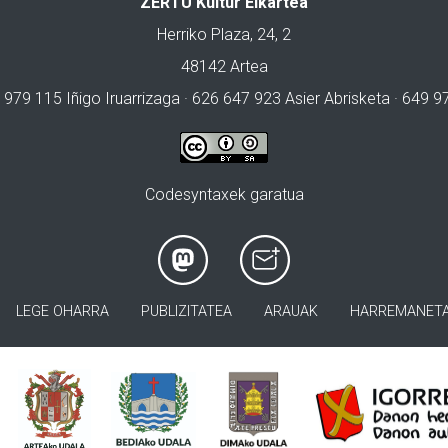
ZERTU Kultur Elkartea
Herriko Plaza, 24, 2
48142 Artea
 979 115 Iñigo Iruarrizaga · 626 647 923 Asier Abrisketa · 649 
Codesyntaxek garatua
LEGE OHARRA
PUBLIZITATEA
ARAUAK
HARREMANET