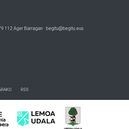
979 112 Ager Barragan ·
begitu@begitu.eus
ARAKO
RSS