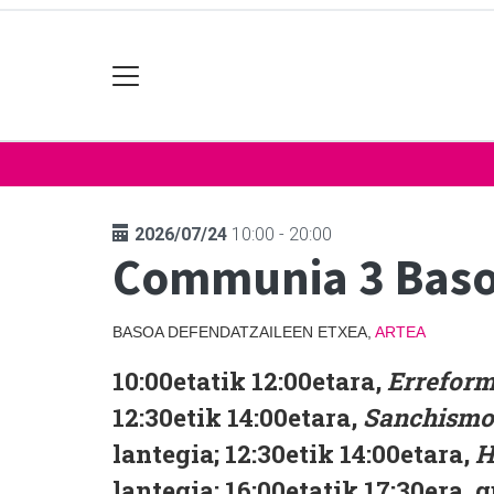
2026/07/24
10:00 - 20:00
Communia 3 Bas
BASOA DEFENDATZAILEEN ETXEA,
ARTEA
10:00etatik 12:00etara,
Erreform
12:30etik 14:00etara,
Sanchismoa
lantegia; 12:30etik 14:00etara,
H
lantegia; 16:00etatik 17:30era, 