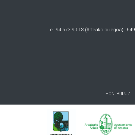
Tel: 94 673 90 13 (Arteako bulegoa) · 649
HONI BURUZ