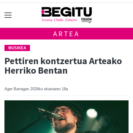
ARTEA
MUSIKEA
Pettiren kontzertua Arteako
Herriko Bentan
Ager Barragan
2026ko ekainaren 18a