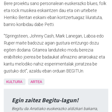
Bere proiektu sano personalean euskerazko blues, folk
eta rock musikea eskaintzen dau eta oin urtebete
Herriko Bentan eskaini eban kontzertuagaz liluratuta,
barriro konbidau dabe Petti.
"Springsteen, Johnny Cash, Mark Lanegan, Laboa edo
Ruper maite badozuz agian gustura entzungo dozu
egiten dodana. Gitarrea landuteko modu berezia
erabilteko joerea be badaukat afinazino arraroakaz eta
kantu melodiko nahiz esperimentalak jorratzea be
gustuko dot", azaldu eban orduan BEGITUn.
KULTURA
ARTEA
Egin zaitez Begitu-lagun!
Begitu da Arratiako euskerazko aldizkari bakarra,