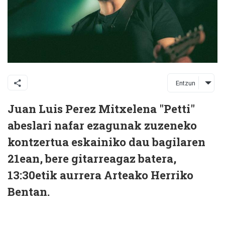
Entzun
Juan Luis Perez Mitxelena "Petti"
abeslari nafar ezagunak zuzeneko
kontzertua eskainiko dau bagilaren
21ean, bere gitarreagaz batera,
13:30etik aurrera Arteako Herriko
Bentan.