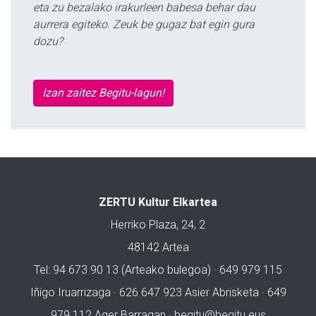
eta zu bezalako irakurleen babesa behar dau
aurrera egiteko. Zeuk be gugaz bat egin gura
dozu?
Izan zaitez Begitu-lagun!
ZERTU Kultur Elkartea
Herriko Plaza, 24, 2
48142 Artea
Tel: 94 673 90 13 (Arteako bulegoa) · 649 979 115
Iñigo Iruarrizaga · 626 647 923 Asier Abrisketa · 649
979 112 Ager Barragan ·
begitu@begitu.eus