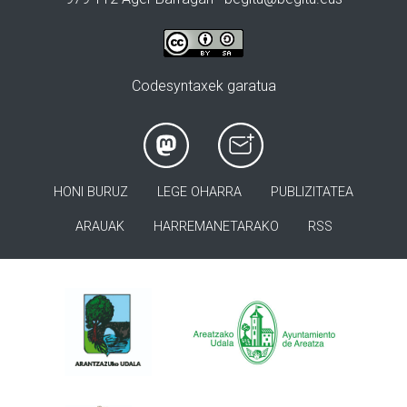
Codesyntaxek garatua
HONI BURUZ
LEGE OHARRA
PUBLIZITATEA
ARAUAK
HARREMANETARAKO
RSS