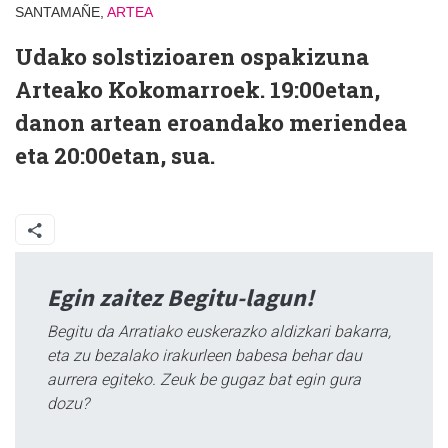
SANTAMAÑE,
ARTEA
Udako solstizioaren ospakizuna
Arteako Kokomarroek. 19:00etan,
danon artean eroandako meriendea
eta 20:00etan, sua.
Egin zaitez Begitu-lagun!
Begitu da Arratiako euskerazko aldizkari bakarra,
eta zu bezalako irakurleen babesa behar dau
aurrera egiteko. Zeuk be gugaz bat egin gura
dozu?