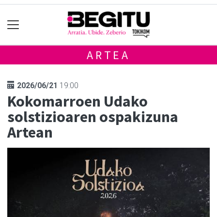
ARTEA
2026/06/21
19:00
Kokomarroen Udako
solstizioaren ospakizuna
Artean