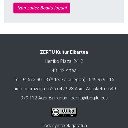
Izan zaitez Begitu-lagun!
ZERTU Kultur Elkartea
Herriko Plaza, 24, 2
48142 Artea
Tel: 94 673 90 13 (Arteako bulegoa) · 649 979 115
Iñigo Iruarrizaga · 626 647 923 Asier Abrisketa · 649
979 112 Ager Barragan ·
begitu@begitu.eus
Codesyntaxek garatua