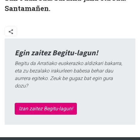
Santamañen.
Egin zaitez Begitu-lagun!
Begitu da Arratiako euskerazko aldizkari bakarra,
eta zu bezalako irakurleen babesa behar dau
aurrera egiteko. Zeuk be gugaz bat egin gura
dozu?
Izan zaitez Begitu-lagun!