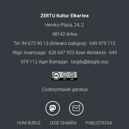
ZERTU Kultur Elkartea
Herriko Plaza, 24, 2
48142 Artea
Tel: 94 673 90 13 (Arteako bulegoa) · 649 979 115
Iñigo Iruarrizaga · 626 647 923 Asier Abrisketa · 649
979 112 Ager Barragan ·
begitu@begitu.eus
Codesyntaxek garatua
HONI BURUZ
LEGE OHARRA
PUBLIZITATEA