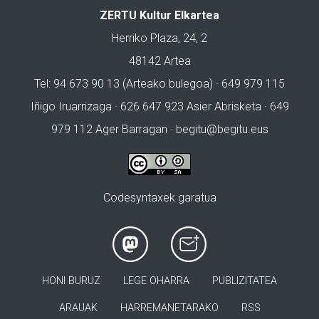
ZERTU Kultur Elkartea
Herriko Plaza, 24, 2
48142 Artea
Tel: 94 673 90 13 (Arteako bulegoa) · 649 979 115
Iñigo Iruarrizaga · 626 647 923 Asier Abrisketa · 649
979 112 Ager Barragan ·
begitu@begitu.eus
Codesyntaxek garatua
HONI BURUZ
LEGE OHARRA
PUBLIZITATEA
ARAUAK
HARREMANETARAKO
RSS