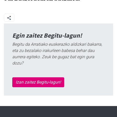
Egin zaitez Begitu-lagun!
Begitu da Arratiako euskerazko aldizkari bakarra,
eta zu bezalako irakurleen babesa behar dau
aurrera egiteko. Zeuk be gugaz bat egin gura
dozu?
Izan zaitez Begitu-lagun!