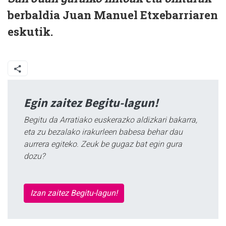
berbaldia Juan Manuel Etxebarriaren
eskutik.
Egin zaitez Begitu-lagun!
Begitu da Arratiako euskerazko aldizkari bakarra,
eta zu bezalako irakurleen babesa behar dau
aurrera egiteko. Zeuk be gugaz bat egin gura
dozu?
Izan zaitez Begitu-lagun!