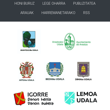
HONI BURUZ
LEGE OHARRA
PUBLIZITATEA
ARAUAK
HARREMANETARAKO
RSS