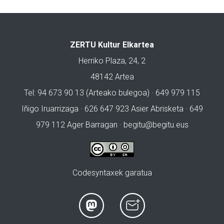
ZERTU Kultur Elkartea
Herriko Plaza, 24, 2
48142 Artea
Tel: 94 673 90 13 (Arteako bulegoa) · 649 979 115
Iñigo Iruarrizaga · 626 647 923 Asier Abrisketa · 649
979 112 Ager Barragan ·
begitu@begitu.eus
Codesyntaxek garatua