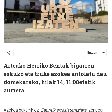
Entzun
Arteako Herriko Bentak bigarren
eskuko eta truke azokea antolatu dau
domekarako, hilak 14, 11:00etatik
aurrera.
Azokea bakarrik ez,
Zauritik erresistentziara
izenpean