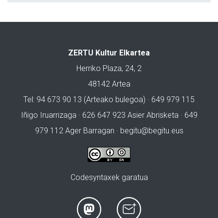
ZERTU Kultur Elkartea
Herriko Plaza, 24, 2
48142 Artea
Tel: 94 673 90 13 (Arteako bulegoa) · 649 979 115
Iñigo Iruarrizaga · 626 647 923 Asier Abrisketa · 649
979 112 Ager Barragan ·
begitu@begitu.eus
Codesyntaxek garatua