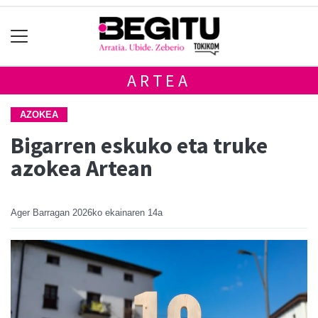
ARTEA
AZOKEA
Bigarren eskuko eta truke
azokea Artean
Ager Barragan
2026ko ekainaren 14a