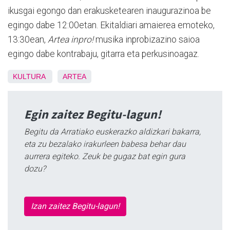
ikusgai egongo dan erakusketearen inaugurazinoa be
egingo dabe 12:00etan. Ekitaldiari amaierea emoteko,
13:30ean,
Artea inpro!
musika inprobizazino saioa
egingo dabe kontrabaju, gitarra eta perkusinoagaz.
KULTURA
ARTEA
Egin zaitez Begitu-lagun!
Begitu da Arratiako euskerazko aldizkari bakarra,
eta zu bezalako irakurleen babesa behar dau
aurrera egiteko. Zeuk be gugaz bat egin gura
dozu?
Izan zaitez Begitu-lagun!