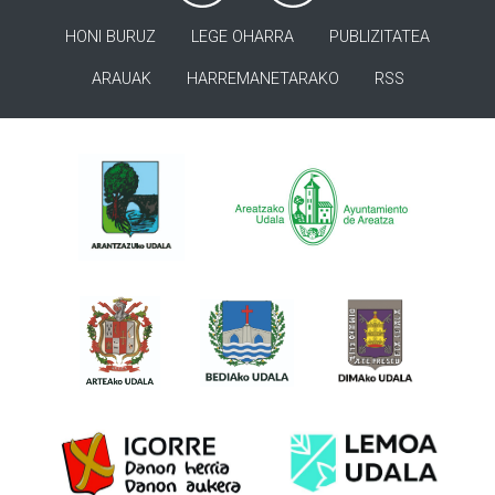
HONI BURUZ
LEGE OHARRA
PUBLIZITATEA
ARAUAK
HARREMANETARAKO
RSS