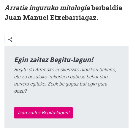
Arratia inguruko mitologia
berbaldia
Juan Manuel Etxebarriagaz.
Egin zaitez Begitu-lagun!
Begitu da Arratiako euskerazko aldizkari bakarra,
eta zu bezalako irakurleen babesa behar dau
aurrera egiteko. Zeuk be gugaz bat egin gura
dozu?
Izan zaitez Begitu-lagun!