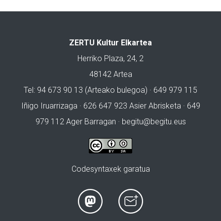
ZERTU Kultur Elkartea
Herriko Plaza, 24, 2
48142 Artea
Tel: 94 673 90 13 (Arteako bulegoa) · 649 979 115
Iñigo Iruarrizaga · 626 647 923 Asier Abrisketa · 649
979 112 Ager Barragan ·
begitu@begitu.eus
Codesyntaxek garatua