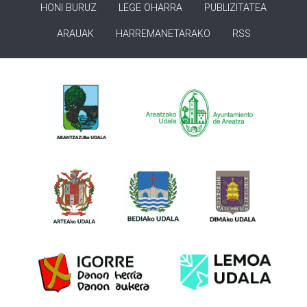
HONI BURUZ
LEGE OHARRA
PUBLIZITATEA
ARAUAK
HARREMANETARAKO
RSS