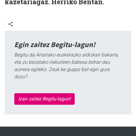
kazetariagaz. Herriko Bentan.
Egin zaitez Begitu-lagun!
Begitu da Arratiako euskerazko aldizkari bakarra,
eta zu bezalako irakurleen babesa behar dau
aurrera egiteko. Zeuk be gugaz bat egin gura
dozu?
Izan zaitez Begitu-lagun!