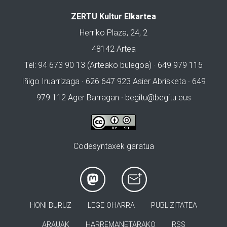
ZERTU Kultur Elkartea
Herriko Plaza, 24, 2
48142 Artea
Tel: 94 673 90 13 (Arteako bulegoa) · 649 979 115
Iñigo Iruarrizaga · 626 647 923 Asier Abrisketa · 649
979 112 Ager Barragan ·
begitu@begitu.eus
Codesyntaxek garatua
HONI BURUZ
LEGE OHARRA
PUBLIZITATEA
ARAUAK
HARREMANETARAKO
RSS