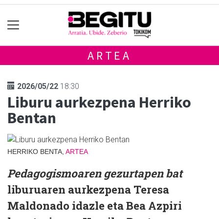
ARTEA
2026/05/22
18:30
Liburu aurkezpena Herriko
Bentan
HERRIKO BENTA,
ARTEA
Pedagogismoaren gezurtapen bat
liburuaren aurkezpena Teresa
Maldonado idazle eta Bea Azpiri