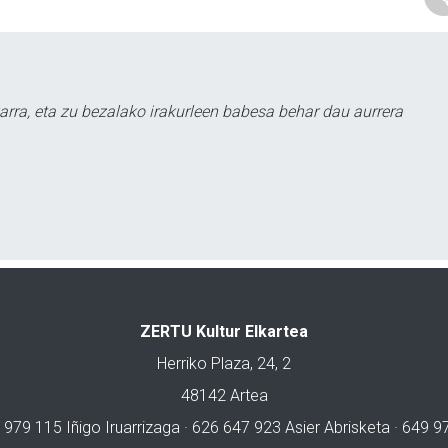
arra, eta zu bezalako irakurleen babesa behar dau aurrera
ZERTU Kultur Elkartea
Herriko Plaza, 24, 2
48142 Artea
 979 115 Iñigo Iruarrizaga · 626 647 923 Asier Abrisketa · 649 