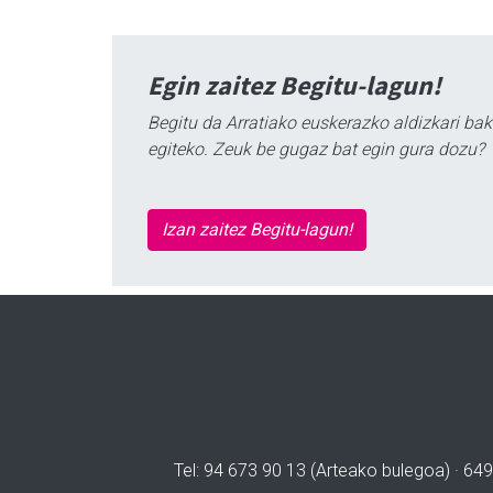
Egin zaitez Begitu-lagun!
Begitu da Arratiako euskerazko aldizkari bak
egiteko. Zeuk be gugaz bat egin gura dozu?
Izan zaitez Begitu-lagun!
Tel: 94 673 90 13 (Arteako bulegoa) · 649