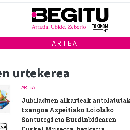
ARTEA
en urtekerea
ARTEA
Jubiladuen alkarteak antolatuta
txangoa Azpeitiako Loiolako
Santutegi eta Burdinbidearen
Euskal Museora, bazkaria