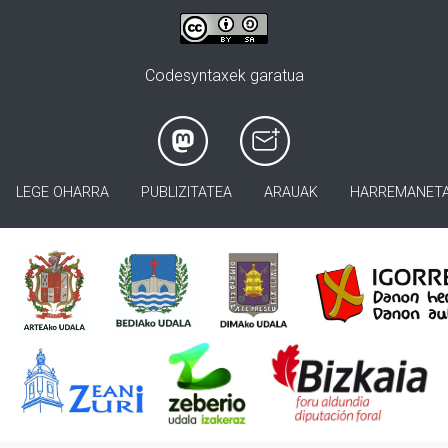
Codesyntaxek garatua
LEGE OHARRA
PUBLIZITATEA
ARAUAK
HARREMANET