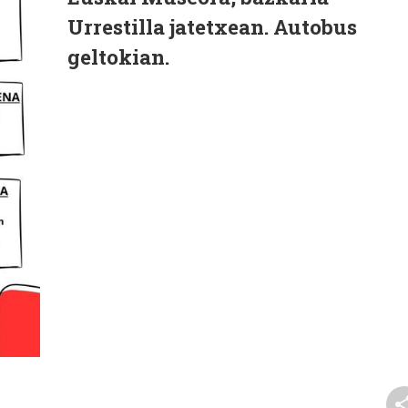
Urrestilla jatetxean. Autobus
geltokian.