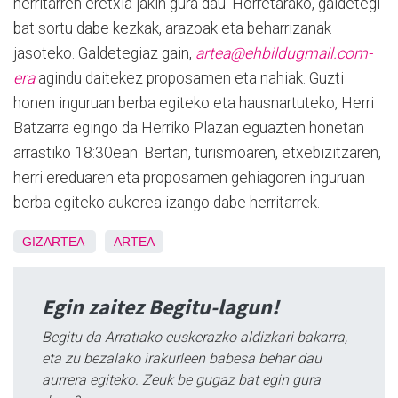
herritarren eretxia jakin gura dau. Horretarako, galdetegi
bat sortu dabe kezkak, arazoak eta beharrizanak
jasoteko. Galdetegiaz gain,
artea@ehbildugmail.com-
era
agindu daitekez proposamen eta nahiak. Guzti
honen inguruan berba egiteko eta hausnartuteko, Herri
Batzarra egingo da Herriko Plazan eguazten honetan
arrastiko 18:30ean. Bertan, turismoaren, etxebizitzaren,
herri ereduaren eta proposamen gehiagoren inguruan
berba egiteko aukerea izango dabe herritarrek.
GIZARTEA
ARTEA
Egin zaitez Begitu-lagun!
Begitu da Arratiako euskerazko aldizkari bakarra,
eta zu bezalako irakurleen babesa behar dau
aurrera egiteko. Zeuk be gugaz bat egin gura