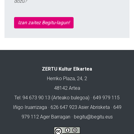
dozu?
Izan zaitez Begitu-lagun!
ZERTU Kultur Elkartea
Herriko Plaza, 24, 2
48142 Artea
Tel: 94 673 90 13 (Arteako bulegoa) · 649 979 115
Iñigo Iruarrizaga · 626 647 923 Asier Abrisketa · 649
979 112 Ager Barragan ·
begitu@begitu.eus