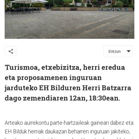
Entzun
Turismoa, etxebizitza, herri eredua
eta proposamenen inguruan
jarduteko EH Bilduren Herri Batzarra
dago zemendiaren 12an, 18:30ean.
Arteako aurrekontu parte-hartzaileak gainean dabez eta
EH Bilduk herriak daukazan beharren inguruan jakiteko,