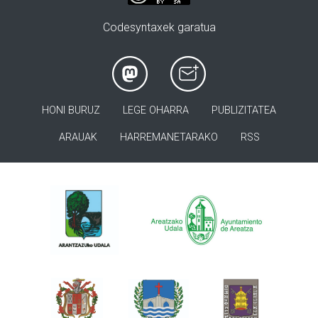
Codesyntaxek garatua
HONI BURUZ
LEGE OHARRA
PUBLIZITATEA
ARAUAK
HARREMANETARAKO
RSS