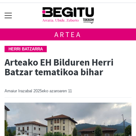
ARTEA
HERRI BATZARRA
Arteako EH Bilduren Herri
Batzar tematikoa bihar
Amaiur Irazabal
2025eko azaroaren 11