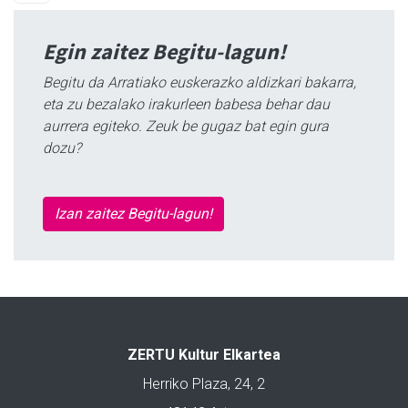
Egin zaitez Begitu-lagun!
Begitu da Arratiako euskerazko aldizkari bakarra,
eta zu bezalako irakurleen babesa behar dau
aurrera egiteko. Zeuk be gugaz bat egin gura
dozu?
Izan zaitez Begitu-lagun!
ZERTU Kultur Elkartea
Herriko Plaza, 24, 2