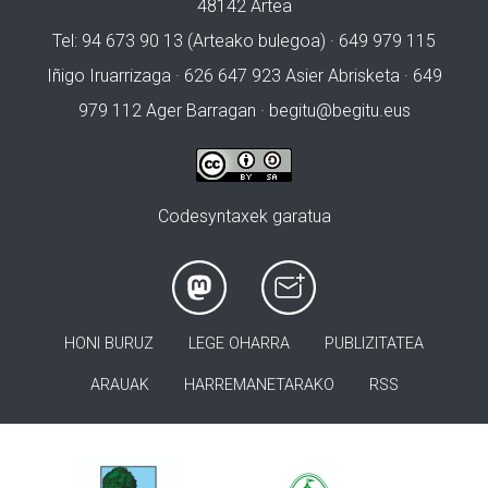
48142 Artea
Tel: 94 673 90 13 (Arteako bulegoa) · 649 979 115
Iñigo Iruarrizaga · 626 647 923 Asier Abrisketa · 649
979 112 Ager Barragan ·
begitu@begitu.eus
Codesyntaxek garatua
HONI BURUZ
LEGE OHARRA
PUBLIZITATEA
ARAUAK
HARREMANETARAKO
RSS