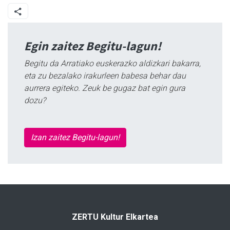
Egin zaitez Begitu-lagun!
Begitu da Arratiako euskerazko aldizkari bakarra,
eta zu bezalako irakurleen babesa behar dau
aurrera egiteko. Zeuk be gugaz bat egin gura
dozu?
Izan zaitez Begitu-lagun!
ZERTU Kultur Elkartea