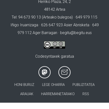
Herriko Plaza, 24, 2
48142 Artea
Tel: 94 673 90 13 (Arteako bulegoa) · 649 979 115
Iñigo Iruarrizaga · 626 647 923 Asier Abrisketa · 649
979 112 Ager Barragan ·
begitu@begitu.eus
Codesyntaxek garatua
HONI BURUZ
LEGE OHARRA
PUBLIZITATEA
ARAUAK
HARREMANETARAKO
RSS