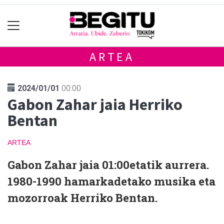
ARTEA
2024/01/01
00:00
Gabon Zahar jaia Herriko
Bentan
ARTEA
Gabon Zahar jaia 01:00etatik aurrera.
1980-1990 hamarkadetako musika eta
mozorroak Herriko Bentan.