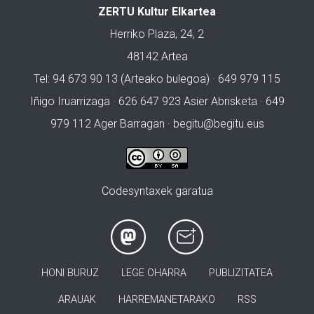
ZERTU Kultur Elkartea
Herriko Plaza, 24, 2
48142 Artea
Tel: 94 673 90 13 (Arteako bulegoa) · 649 979 115
Iñigo Iruarrizaga · 626 647 923 Asier Abrisketa · 649
979 112 Ager Barragan ·
begitu@begitu.eus
Codesyntaxek garatua
HONI BURUZ
LEGE OHARRA
PUBLIZITATEA
ARAUAK
HARREMANETARAKO
RSS