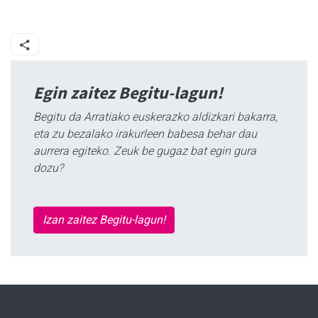
Egin zaitez Begitu-lagun!
Begitu da Arratiako euskerazko aldizkari bakarra,
eta zu bezalako irakurleen babesa behar dau
aurrera egiteko. Zeuk be gugaz bat egin gura
dozu?
Izan zaitez Begitu-lagun!