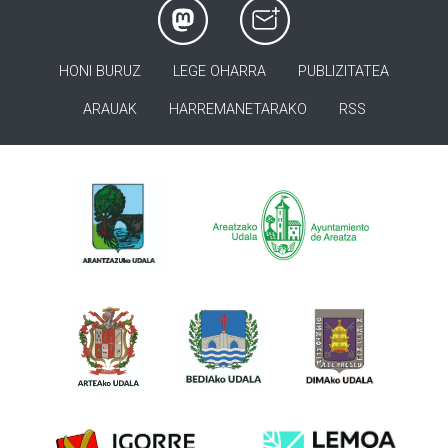
HONI BURUZ
LEGE OHARRA
PUBLIZITATEA
ARAUAK
HARREMANETARAKO
RSS