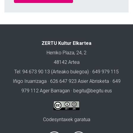
ZERTU Kultur Elkartea
Herriko Plaza, 24, 2
48142 Artea
Tel: 94 673 90 13 (Arteako bulegoa) · 649 979 115
Iñigo Iruarrizaga · 626 647 923 Asier Abrisketa · 649
979 112 Ager Barragan ·
begitu@begitu.eus
Codesyntaxek garatua