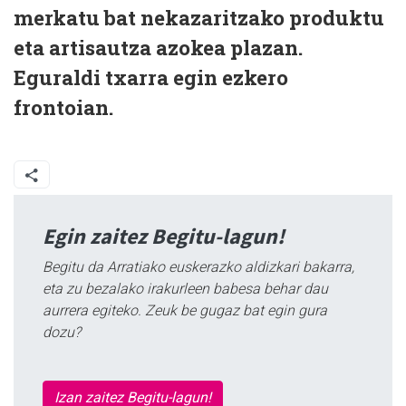
merkatu bat nekazaritzako produktu
eta artisautza azokea plazan.
Eguraldi txarra egin ezkero
frontoian.
Egin zaitez Begitu-lagun!
Begitu da Arratiako euskerazko aldizkari bakarra,
eta zu bezalako irakurleen babesa behar dau
aurrera egiteko. Zeuk be gugaz bat egin gura
dozu?
Izan zaitez Begitu-lagun!