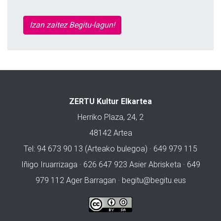
Izan zaitez Begitu-lagun!
ZERTU Kultur Elkartea
Herriko Plaza, 24, 2
48142 Artea
Tel: 94 673 90 13 (Arteako bulegoa) · 649 979 115
Iñigo Iruarrizaga · 626 647 923 Asier Abrisketa · 649
979 112 Ager Barragan ·
begitu@begitu.eus