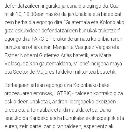
defendatzaileen inguruko jardunaldia egingo da. Gaur,
hilak 10, 18:30ean hasiko da jardunaldia eta bideo bat,
zein berbaldia egongo dira. "Guatemala eta Kolonbiako
giza eskubideen defendatzaileen burrukak trukatzen"
egongo dira FARC-EP erakunde armatu kolonbiarraren
burrukalari ohiak diran Margarita Vasquez Vargas eta
Esther Nohemi Gutierrez Arias batetik, eta Maria
Velasquez Xon gautemaldarra, M'iche' indigena maya
eta Sector de Mujeres taldeko militantea bestetik.
Berbagaien artean egongo dira Kolonbiako bake
prozesuaren erronkak, LGTBIQ+ taldeen kontrako giza
eskibideen urraketak, andren lidergopeko ekoizpen
eredu eta alternatibak eta klima aldaketea. Dana
landuko da Karibeko andra burrukalariek ikuspegitik eta
euren, zein parte izan diran taldeen, esperientziak