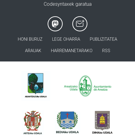
Codesyntaxek garatua
HONI BURUZ
LEGE OHARRA
PUBLIZITATEA
ARAUAK
HARREMANETARAKO
RSS