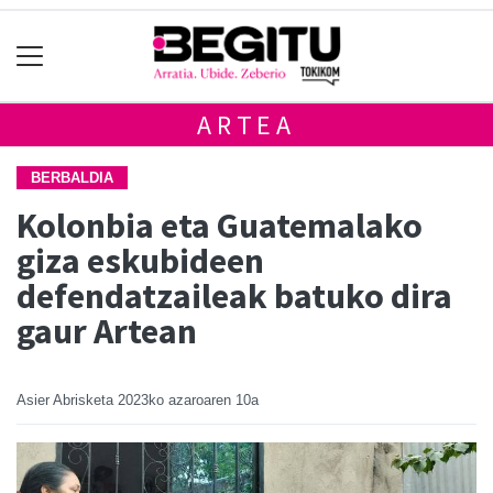
ARTEA
BERBALDIA
Kolonbia eta Guatemalako
giza eskubideen
defendatzaileak batuko dira
gaur Artean
Asier Abrisketa
2023ko azaroaren 10a