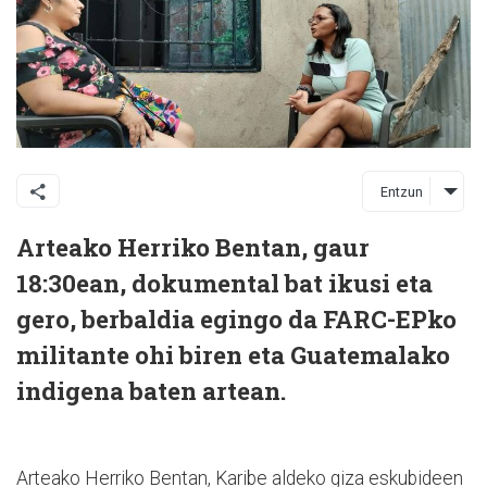
Entzun
Arteako Herriko Bentan, gaur
18:30ean, dokumental bat ikusi eta
gero, berbaldia egingo da FARC-EPko
militante ohi biren eta Guatemalako
indigena baten artean.
Arteako Herriko Bentan, Karibe aldeko giza eskubideen