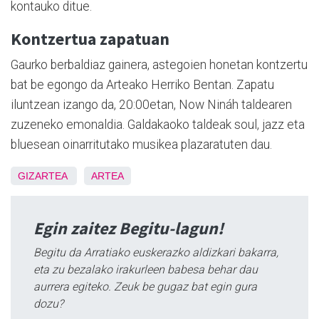
kontauko ditue.
Kontzertua zapatuan
Gaurko berbaldiaz gainera, astegoien honetan kontzertu
bat be egongo da Arteako Herriko Bentan. Zapatu
iluntzean izango da, 20:00etan, Now Nináh taldearen
zuzeneko emonaldia. Galdakaoko taldeak soul, jazz eta
bluesean oinarritutako musikea plazaratuten dau.
GIZARTEA
ARTEA
Egin zaitez Begitu-lagun!
Begitu da Arratiako euskerazko aldizkari bakarra,
eta zu bezalako irakurleen babesa behar dau
aurrera egiteko. Zeuk be gugaz bat egin gura
dozu?