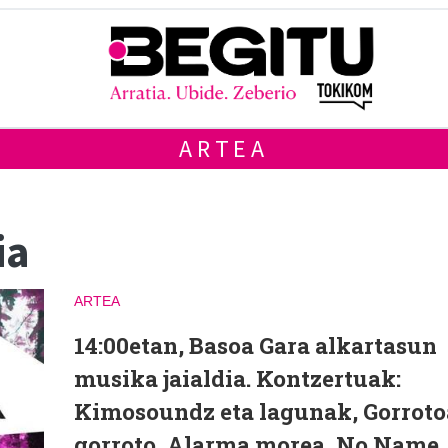
ARTEA
ia
ARTEA
14:00etan, Basoa Gara alkartasun
musika jaialdia. Kontzertuak:
Kimosoundz eta lagunak, Gorroto
gorroto, Alarma morea, No Name