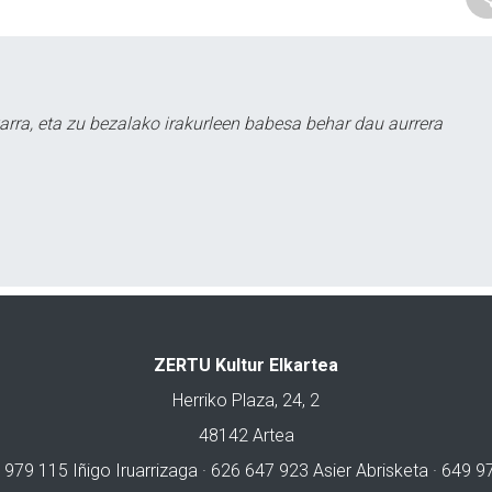
arra, eta zu bezalako irakurleen babesa behar dau aurrera
ZERTU Kultur Elkartea
Herriko Plaza, 24, 2
48142 Artea
 979 115 Iñigo Iruarrizaga · 626 647 923 Asier Abrisketa · 649 