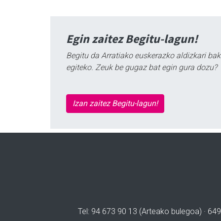
Egin zaitez Begitu-lagun!
Begitu da Arratiako euskerazko aldizkari bak
egiteko. Zeuk be gugaz bat egin gura dozu?
Izan zaitez Begitu-lagun!
Tel: 94 673 90 13 (Arteako bulegoa) · 649