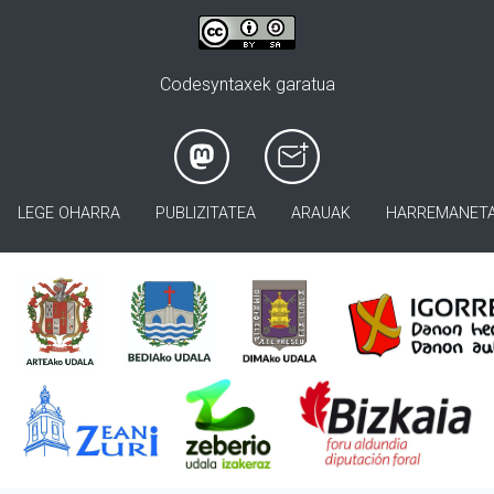
Codesyntaxek garatua
LEGE OHARRA
PUBLIZITATEA
ARAUAK
HARREMANET