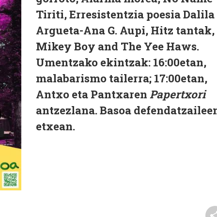
Tiriti, Erresistentzia poesia Dalila
Argueta-Ana G. Aupi, Hitz tantak,
Mikey Boy and The Yee Haws.
Umentzako ekintzak: 16:00etan,
malabarismo tailerra; 17:00etan,
Antxo eta Pantxaren
Papertxori
antzezlana. Basoa defendatzailee
etxean.