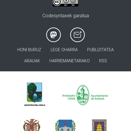
Codesyntaxek garatua
HONI BURUZ
LEGE OHARRA
PUBLIZITATEA
ARAUAK
HARREMANETARAKO
RSS