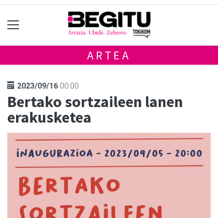
ARTEA
2023/09/16
00:00
Bertako sortzaileen lanen
erakusketea