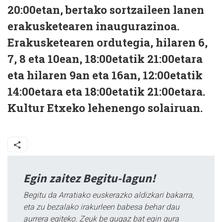
20:00etan, bertako sortzaileen lanen
erakusketearen inaugurazinoa.
Erakusketearen ordutegia, hilaren 6,
7, 8 eta 10ean, 18:00etatik 21:00etara
eta hilaren 9an eta 16an, 12:00etatik
14:00etara eta 18:00etatik 21:00etara.
Kultur Etxeko lehenengo solairuan.
Egin zaitez Begitu-lagun!
Begitu da Arratiako euskerazko aldizkari bakarra,
eta zu bezalako irakurleen babesa behar dau
aurrera egiteko. Zeuk be gugaz bat egin gura