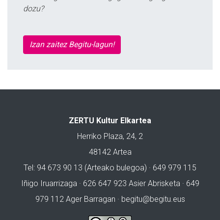
dozu?
Izan zaitez Begitu-lagun!
ZERTU Kultur Elkartea
Herriko Plaza, 24, 2
48142 Artea
Tel: 94 673 90 13 (Arteako bulegoa) · 649 979 115
Iñigo Iruarrizaga · 626 647 923 Asier Abrisketa · 649
979 112 Ager Barragan ·
begitu@begitu.eus