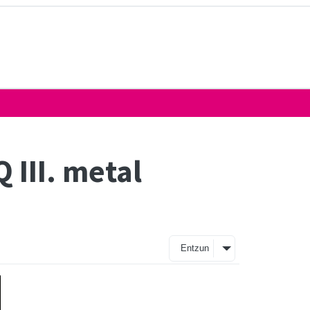
 III. metal
Entzun