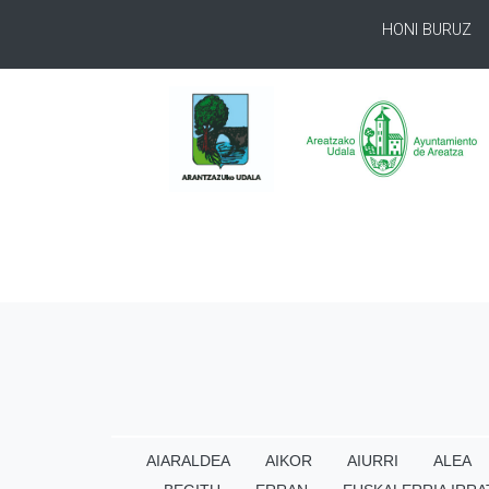
HONI BURUZ
AIARALDEA
AIKOR
AIURRI
ALEA