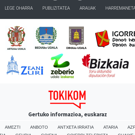
LEGE OHARRA
PUBLIZITATEA
ARAUAK
HARREMANET
Gertuko informazioa, euskaraz
AMEZTI
ANBOTO
ANTXETA IRRATIA
ATARIA
AZP