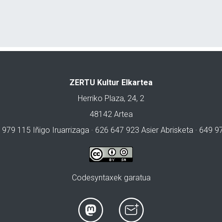
ZERTU Kultur Elkartea
Herriko Plaza, 24, 2
48142 Artea
 979 115 Iñigo Iruarrizaga · 626 647 923 Asier Abrisketa · 649 
Codesyntaxek garatua