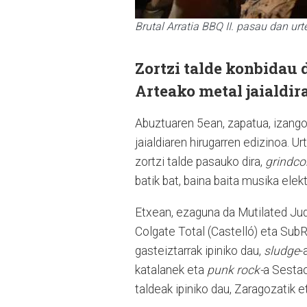
Brutal Arratia BBQ II. pasau dan ur
Zortzi talde konbidau 
Arteako metal jaialdira
Abuztuaren 5ean, zapatua, izango 
jaialdiaren hirugarren edizinoa. U
zortzi talde pasauko dira,
grindco
batik bat, baina baita musika elekt
Etxean, ezaguna da Mutilated J
Colgate Total (Castelló) eta SubR
gasteiztarrak ipiniko dau,
sludge
-
katalanek eta
punk rock-
a Sestao
taldeak ipiniko dau, Zaragozatik et