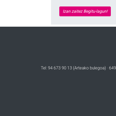
Izan zaitez Begitu-lagun!
Tel: 94 673 90 13 (Arteako bulegoa) · 649