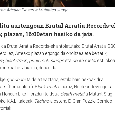
tean Arteako Plazan // Mutilated Judge.
ditu aurtengoan Brutal Arratia Records-e
; plazan, 16:00etan hasiko da jaia.
da Brutal Arratia Records-ek antolatutako Brutal Arratia BB
rtero lez, Arteako plazan egongo da oholtzea eta bertatik,
re, black-trash, punk rock, sludge
eta
death metal
estilokoa
ronikoa be. Jaialdia, doban da.
udge
grindcore
talde arteaztarra; estilo bardinekoak dira
ats (Portugalete). B
lack-trash-
a barriz, Nuclear Revenge tal
a Hondarribiko Horzdun taldeak,
death metal
-a Mutant Slug
ko K.A.L. taldeak.
Techno
-a ostera, El Gran Puzzle Comico
orriak.