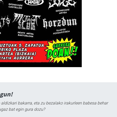
agun!
 aldizkari bakarra, eta zu bezalako irakurleen babesa behar
ugaz bat egin gura dozu?