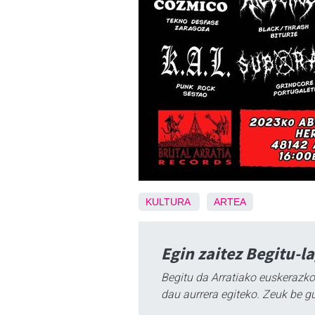
KULTURA
ARTEA
Egin zaitez Begitu-l
Begitu da Arratiako euskerazko
dau aurrera egiteko. Zeuk be g