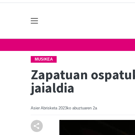
MUSIKEA
Zapatuan ospatuko
jaialdia
Asier Abrisketa
2023ko abuztuaren 2a