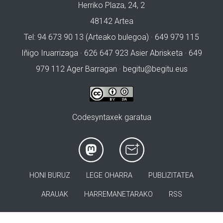
Herriko Plaza, 24, 2
48142 Artea
Tel: 94 673 90 13 (Arteako bulegoa) · 649 979 115
Iñigo Iruarrizaga · 626 647 923 Asier Abrisketa · 649
979 112 Ager Barragan ·
begitu@begitu.eus
Codesyntaxek garatua
HONI BURUZ
LEGE OHARRA
PUBLIZITATEA
ARAUAK
HARREMANETARAKO
RSS