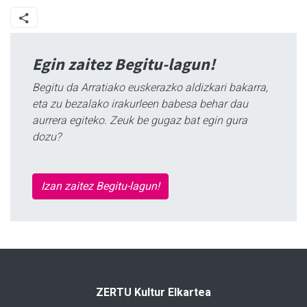
Egin zaitez Begitu-lagun!
Begitu da Arratiako euskerazko aldizkari bakarra,
eta zu bezalako irakurleen babesa behar dau
aurrera egiteko. Zeuk be gugaz bat egin gura
dozu?
Izan zaitez Begitu-lagun!
ZERTU Kultur Elkartea