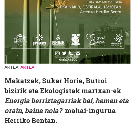
ARTEA,
ARTEA
Makatzak, Sukar Horia, Butroi
bizirik eta Ekologistak martxan-ek
Energia berriztagarriak bai, hemen eta
orain, baina nola?
mahai-ingurua
Herriko Bentan.