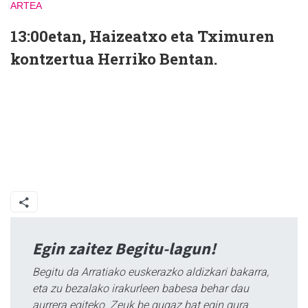
ARTEA
13:00etan, Haizeatxo eta Tximuren
kontzertua Herriko Bentan.
Egin zaitez Begitu-lagun!
Begitu da Arratiako euskerazko aldizkari bakarra,
eta zu bezalako irakurleen babesa behar dau
aurrera egiteko. Zeuk be gugaz bat egin gura