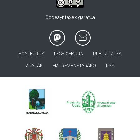
Codesyntaxek garatua
HONI BURUZ
LEGE OHARRA
PUBLIZITATEA
ARAUAK
HARREMANETARAKO
RSS