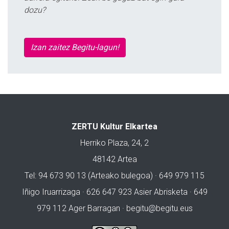
dozu?
Izan zaitez Begitu-lagun!
ZERTU Kultur Elkartea
Herriko Plaza, 24, 2
48142 Artea
Tel: 94 673 90 13 (Arteako bulegoa) · 649 979 115
Iñigo Iruarrizaga · 626 647 923 Asier Abrisketa · 649
979 112 Ager Barragan ·
begitu@begitu.eus