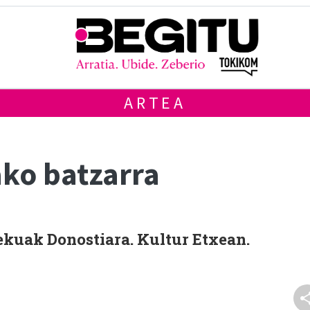
ARTEA
ko batzarra
lekuak Donostiara. Kultur Etxean.