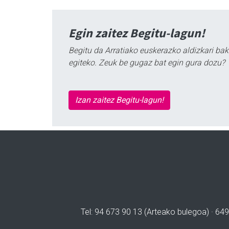
Egin zaitez Begitu-lagun!
Begitu da Arratiako euskerazko aldizkari bak
egiteko. Zeuk be gugaz bat egin gura dozu?
Izan zaitez Begitu-lagun!
Tel: 94 673 90 13 (Arteako bulegoa) · 649