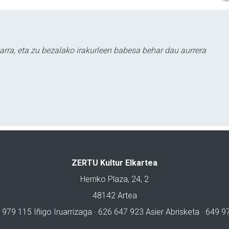
arra, eta zu bezalako irakurleen babesa behar dau aurrera
ZERTU Kultur Elkartea
Herriko Plaza, 24, 2
48142 Artea
 979 115 Iñigo Iruarrizaga · 626 647 923 Asier Abrisketa · 649 