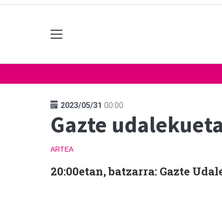
2023/05/31
00:00
Gazte udalekueta
ARTEA
20:00etan, batzarra: Gazte Uda