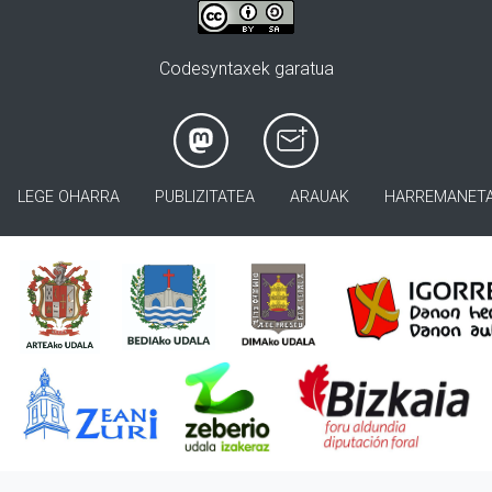
Codesyntaxek garatua
LEGE OHARRA
PUBLIZITATEA
ARAUAK
HARREMANET