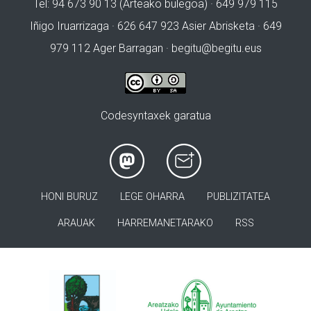
Tel: 94 673 90 13 (Arteako bulegoa) · 649 979 115
Iñigo Iruarrizaga · 626 647 923 Asier Abrisketa · 649
979 112 Ager Barragan ·
begitu@begitu.eus
Codesyntaxek garatua
HONI BURUZ
LEGE OHARRA
PUBLIZITATEA
ARAUAK
HARREMANETARAKO
RSS