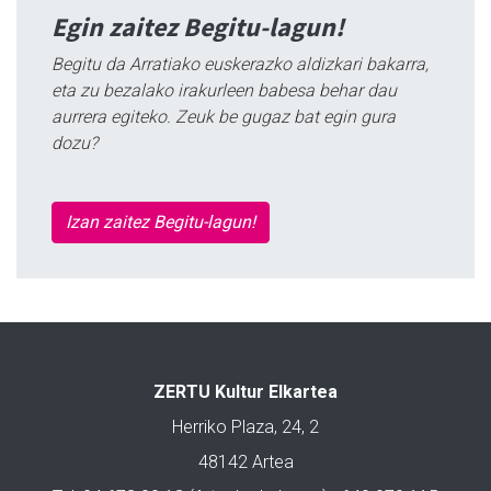
Egin zaitez Begitu-lagun!
Begitu da Arratiako euskerazko aldizkari bakarra,
eta zu bezalako irakurleen babesa behar dau
aurrera egiteko. Zeuk be gugaz bat egin gura
dozu?
Izan zaitez Begitu-lagun!
ZERTU Kultur Elkartea
Herriko Plaza, 24, 2
48142 Artea