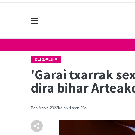
BERBALDIA
'Garai txarrak se
dira bihar Arteak
Bea Azpiri
2023ko apirilaren 28a