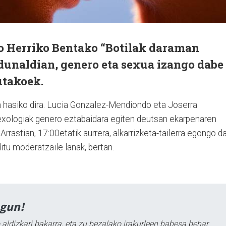
ko Herriko Bentako “Botilak daraman
unaldian, genero eta sexua izango dabe
utakoek.
 hasiko dira. Lucia Gonzalez-Mendiondo eta Joserra
exologiak genero eztabaidara egiten deutsan ekarpenaren
rrastian, 17:00etatik aurrera, alkarrizketa-tailerra egongo da
tu moderatzaile lanak, bertan.
agun!
 aldizkari bakarra, eta zu bezalako irakurleen babesa behar