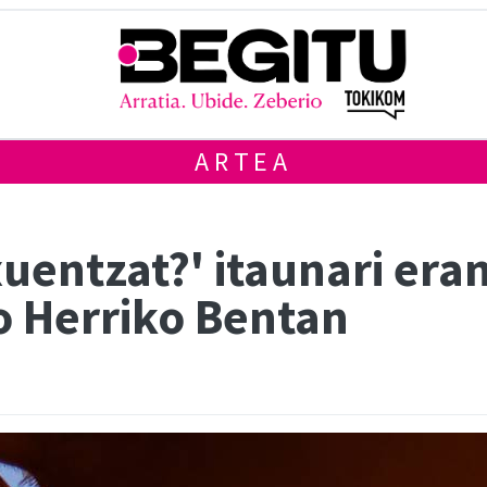
ARTEA
xuentzat?' itaunari era
o Herriko Bentan