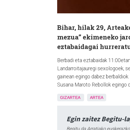
Bihar, hilak 29, Artea
mezua” ekimeneko jard
eztabaidagai hurrerat
Berbadi eta eztabaidak 11:00etan
Landarroitajauregi sexologoek, s
gainean egingo dabez berbaldiok. A
Susana Maroto Rebollok egingo di
GIZARTEA
ARTEA
Egin zaitez Begitu-l
Begitu da Arratiako euskerazko