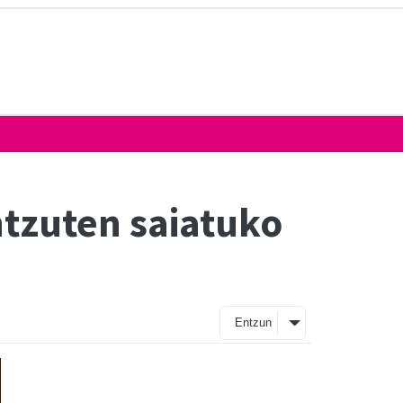
ntzuten saiatuko
Entzun