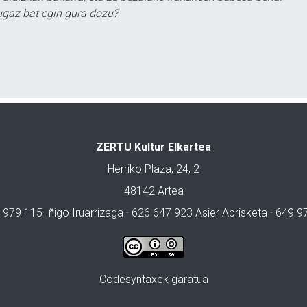
ugaz bat egin gura dozu?
ZERTU Kultur Elkartea
Herriko Plaza, 24, 2
48142 Artea
 979 115 Iñigo Iruarrizaga · 626 647 923 Asier Abrisketa · 649 
Codesyntaxek garatua