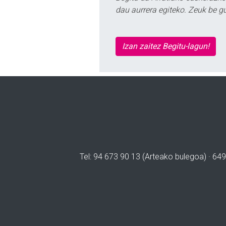
dau aurrera egiteko. Zeuk be g
Izan zaitez Begitu-lagun!
Tel: 94 673 90 13 (Arteako bulegoa) · 649