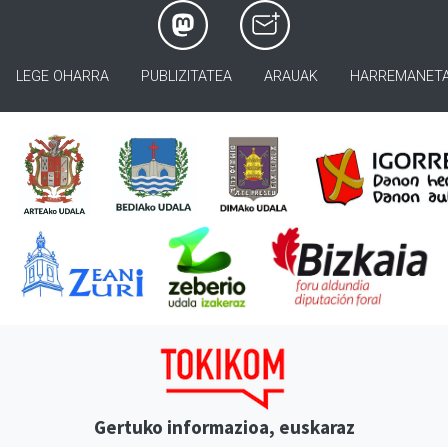
LEGE OHARRA
PUBLIZITATEA
ARAUAK
HARREMANET
Gertuko informazioa, euskaraz