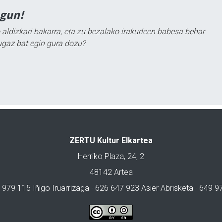
agun!
 aldizkari bakarra, eta zu bezalako irakurleen babesa behar
ugaz bat egin gura dozu?
ZERTU Kultur Elkartea
Herriko Plaza, 24, 2
48142 Artea
 979 115 Iñigo Iruarrizaga · 626 647 923 Asier Abrisketa · 649 