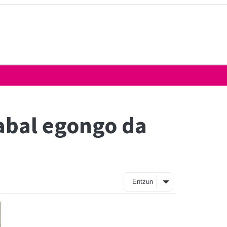
abal egongo da
Entzun