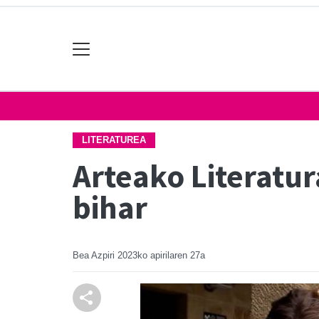
LITERATUREA
Arteako Literatu
bihar
Bea Azpiri
2023ko apirilaren 27a