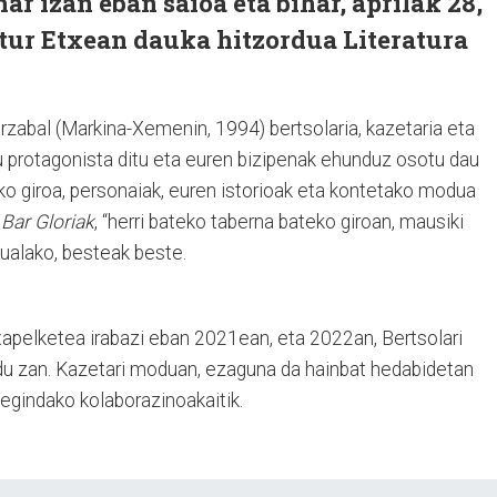
ar izan eban saioa eta bihar, aprilak 28,
tur Etxean dauka hitzordua Literatura
zabal (Markina-Xemenin, 1994) bertsolaria, kazetaria eta
ru protagonista ditu eta euren bizipenak ehunduz osotu dau
ko giroa, personaiak, euren istorioak eta kontetako modua
u
Bar Gloriak
, “herri bateko taberna bateko giroan, mausiki
tualako, besteak beste.
xapelketea irabazi eban 2021ean, eta 2022an, Bertsolari
du zan. Kazetari moduan, ezaguna da hainbat hedabidetan
.) egindako kolaborazinoakaitik.