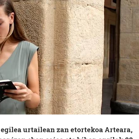
egilea urtailean zan etortekoa Arteara,