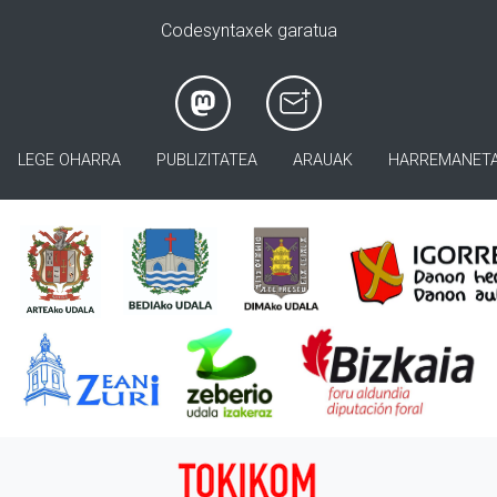
Codesyntaxek garatua
LEGE OHARRA
PUBLIZITATEA
ARAUAK
HARREMANET