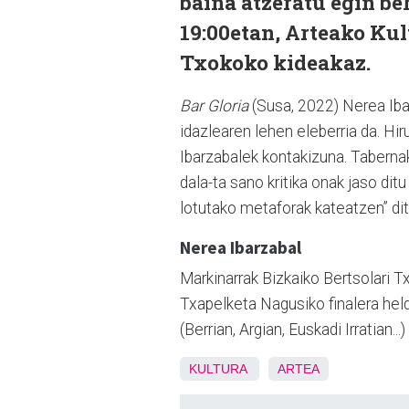
baina atzeratu egin beh
19:00etan, Arteako Kul
Txokoko kideakaz.
Bar Gloria
(Susa, 2022) Nerea Ibar
idazlearen lehen eleberria da. Hi
Ibarzabalek kontakizuna. Taberna
dala-ta sano kritika onak jaso dit
lotutako metaforak kateatzen” di
Nerea Ibarzabal
Markinarrak Bizkaiko Bertsolari T
Txapelketa Nagusiko finalera hel
(Berrian, Argian, Euskadi Irratian..
KULTURA
ARTEA