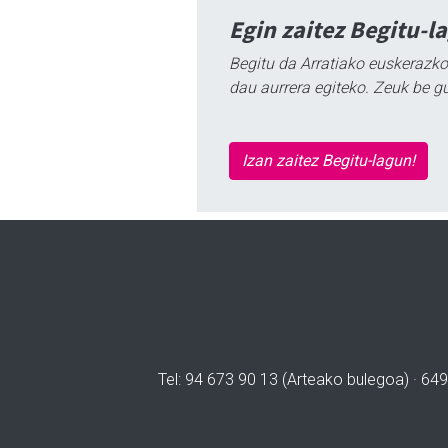
Egin zaitez Begitu-l
Begitu da Arratiako euskerazko
dau aurrera egiteko. Zeuk be g
Izan zaitez Begitu-lagun!
Tel: 94 673 90 13 (Arteako bulegoa) · 649