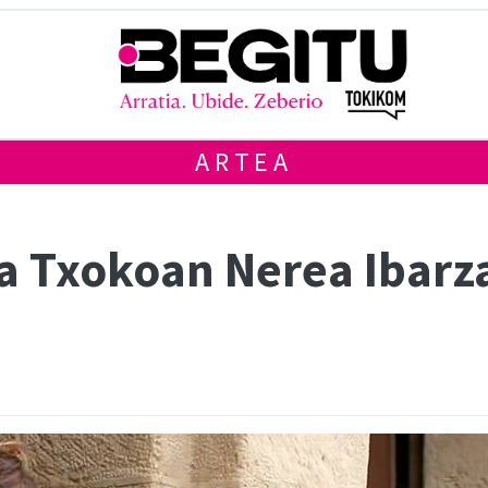
ARTEA
ra Txokoan Nerea Ibarz