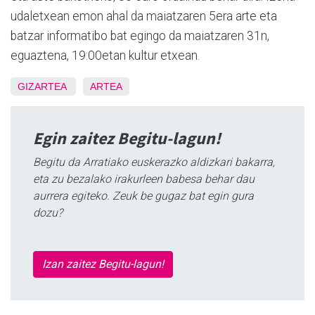
udaletxean emon ahal da maiatzaren 5era arte eta
batzar informatibo bat egingo da maiatzaren 31n,
eguaztena, 19:00etan kultur etxean.
GIZARTEA
ARTEA
Egin zaitez Begitu-lagun!
Begitu da Arratiako euskerazko aldizkari bakarra,
eta zu bezalako irakurleen babesa behar dau
aurrera egiteko. Zeuk be gugaz bat egin gura
dozu?
Izan zaitez Begitu-lagun!