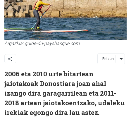
Argazkia: guide-du-paysbasque.com
Entzun
2006 eta 2010 urte bitartean
jaiotakoak Donostiara joan ahal
izango dira garagarrilean eta 2011-
2018 artean jaiotakoentzako, udaleku
irekiak egongo dira lau astez.