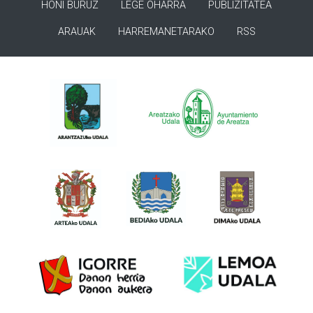
HONI BURUZ
LEGE OHARRA
PUBLIZITATEA
ARAUAK
HARREMANETARAKO
RSS