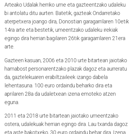
Arteako Udalak herriko ume eta gazteentzako udaleku
bi antolatu ditu aurten. Batetik, gazteak Ondarretako
aterpetxera joango dira, Donostian garagarrilaren 10etik
14ra arte eta bestetik, umeentzako udaleku irekiak
egingo dira herrian bagilaren 26tik garagarrilaren 21era
arte.
Gazteen kasuan, 2006 eta 2010 urte bitartean jaiotako
hamabost personarentzako plazak dagoz eta aurreratu
da, gaztelekuaren erabiltzaileek izango dabela
lehentasuna. 100 euro ordaindu beharko dira eta
aprilaren 28a da udaletxean izena emoteko atzen
eguna.
2011 eta 2018 urte bitartean jaiotako umeentzako
ostera, udalekuak herrian egingo dira. Lau txanda dagoz
eta aste bakotxeko, 30 euro ordaindu behar dira. Izena