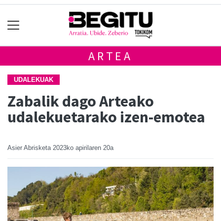
ARTEA
UDALEKUAK
Zabalik dago Arteako
udalekuetarako izen-emotea
Asier Abrisketa
2023ko apirilaren 20a