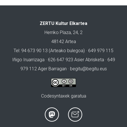
ZERTU Kultur Elkartea
Herriko Plaza, 24, 2
48142 Artea
Tel: 94 673 90 13 (Arteako bulegoa) · 649 979 115
Iñigo Iruarrizaga · 626 647 923 Asier Abrisketa · 649
979 112 Ager Barragan ·
begitu@begitu.eus
Codesyntaxek garatua