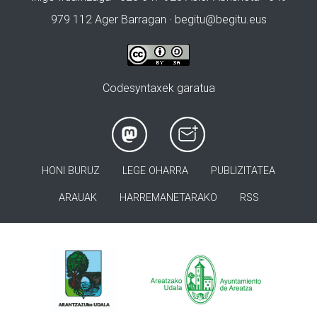
979 112 Ager Barragan ·
begitu@begitu.eus
Codesyntaxek garatua
HONI BURUZ
LEGE OHARRA
PUBLIZITATEA
ARAUAK
HARREMANETARAKO
RSS