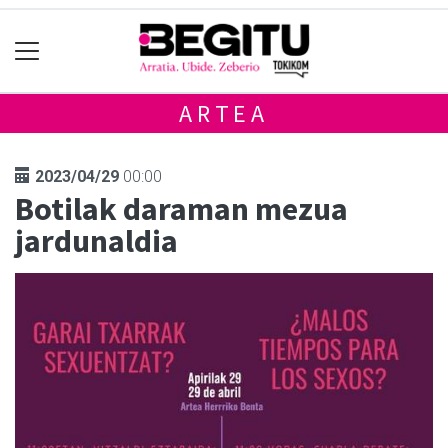
ARTEA
2023/04/29
00:00
Botilak daraman mezua
jardunaldia