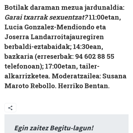
Botilak daraman mezua jardunaldia:
Garai txarrak sexuentzat?
11:00etan,
Lucia Gonzalez-Mendiondo eta
Joserra Landarroitajauregiren
berbaldi-eztabaidak; 14:30ean,
bazkaria (erreserbak: 94 602 88 55
telefonoan); 17:00etan, tailer-
alkarrizketea. Moderatzailea: Susana
Maroto Rebollo. Herriko Bentan.
Egin zaitez Begitu-lagun!