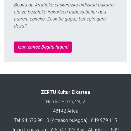
Begitu da Arratiako euskerazko aldizkari bakarra,
eta zu bezalako irakurleen babesa behar dau
aurrera egiteko. Zeuk be gugaz bat egin gura
dozu?
Izan zaitez Begitu-lagun!
ZERTU Kultur Elkartea
Herriko Plaza, 24, 2
48142 Artea
Tel: 94 673 90 13 (Arteako bulegoa) · 649 979 115
Iñigo Iruarrizaga · 626 647 923 Asier Abrisketa · 649