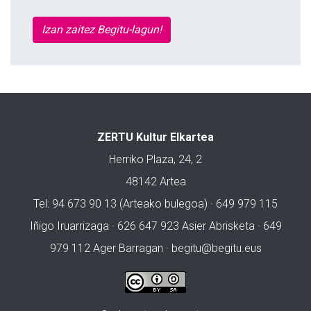
Izan zaitez Begitu-lagun!
ZERTU Kultur Elkartea
Herriko Plaza, 24, 2
48142 Artea
Tel: 94 673 90 13 (Arteako bulegoa) · 649 979 115
Iñigo Iruarrizaga · 626 647 923 Asier Abrisketa · 649
979 112 Ager Barragan ·
begitu@begitu.eus