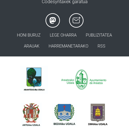
Codesyntaxek garatua
HONI BURUZ
LEGE OHARRA
PUBLIZITATEA
ARAUAK
HARREMANETARAKO
RSS