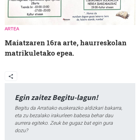
ARTEA
Maiatzaren 16ra arte, haurreskolan
matrikuletako epea.
Egin zaitez Begitu-lagun!
Begitu da Arratiako euskerazko aldizkari bakarra,
eta zu bezalako irakurleen babesa behar dau
aurrera egiteko. Zeuk be gugaz bat egin gura
dozu?