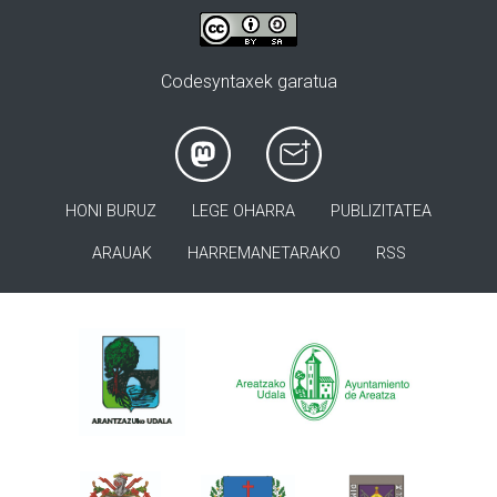
Codesyntaxek garatua
HONI BURUZ
LEGE OHARRA
PUBLIZITATEA
ARAUAK
HARREMANETARAKO
RSS