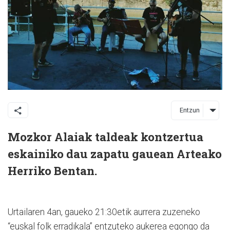
Entzun
Mozkor Alaiak taldeak kontzertua
eskainiko dau zapatu gauean Arteako
Herriko Bentan.
Urtailaren 4an, gaueko 21:30etik aurrera zuzeneko
“euskal folk erradikala” entzuteko aukerea egongo da