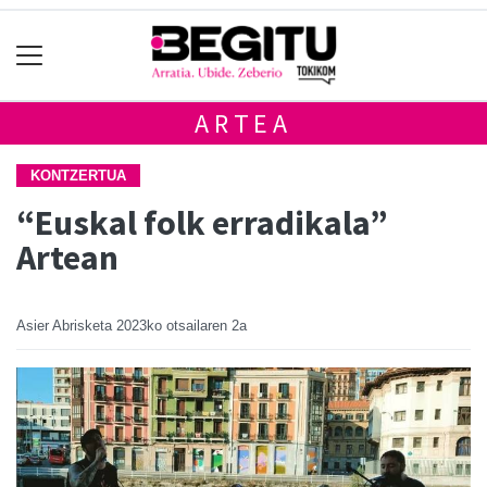
ARTEA
KONTZERTUA
“Euskal folk erradikala”
Artean
Asier Abrisketa
2023ko otsailaren 2a