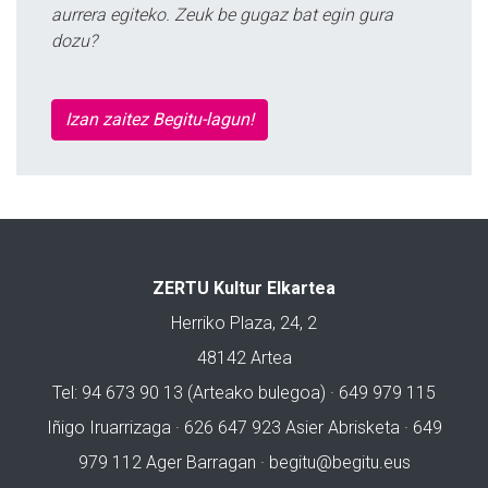
aurrera egiteko. Zeuk be gugaz bat egin gura
dozu?
Izan zaitez Begitu-lagun!
ZERTU Kultur Elkartea
Herriko Plaza, 24, 2
48142 Artea
Tel: 94 673 90 13 (Arteako bulegoa) · 649 979 115
Iñigo Iruarrizaga · 626 647 923 Asier Abrisketa · 649
979 112 Ager Barragan ·
begitu@begitu.eus