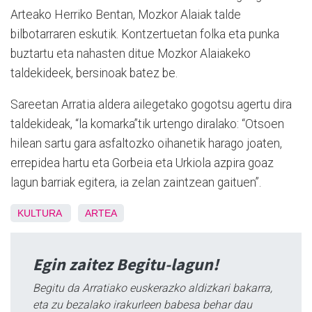
Arteako Herriko Bentan, Mozkor Alaiak talde
bilbotarraren eskutik. Kontzertuetan folka eta punka
buztartu eta nahasten ditue Mozkor Alaiakeko
taldekideek, bersinoak batez be.
Sareetan Arratia aldera ailegetako gogotsu agertu dira
taldekideak, “la komarka”tik urtengo diralako: “Otsoen
hilean sartu gara asfaltozko oihanetik harago joaten,
errepidea hartu eta Gorbeia eta Urkiola azpira goaz
lagun barriak egitera, ia zelan zaintzean gaituen”.
KULTURA
ARTEA
Egin zaitez Begitu-lagun!
Begitu da Arratiako euskerazko aldizkari bakarra,
eta zu bezalako irakurleen babesa behar dau