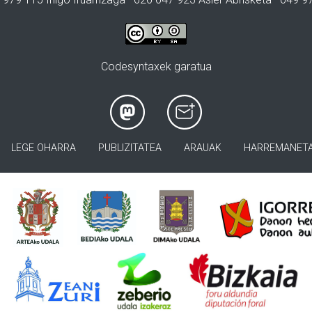
Codesyntaxek garatua
LEGE OHARRA
PUBLIZITATEA
ARAUAK
HARREMANET