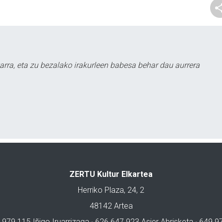
arra, eta zu bezalako irakurleen babesa behar dau aurrera
ZERTU Kultur Elkartea
Herriko Plaza, 24, 2
48142 Artea
 979 115 Iñigo Iruarrizaga · 626 647 923 Asier Abrisketa · 649 