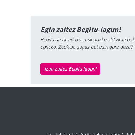
Egin zaitez Begitu-lagun!
Begitu da Arratiako euskerazko aldizkari bak
egiteko. Zeuk be gugaz bat egin gura dozu?
Izan zaitez Begitu-lagun!
Tel: 94 673 90 13 (Arteako bulegoa) · 649