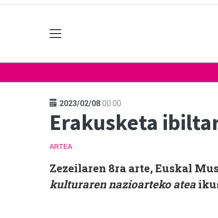
2023/02/08
00:00
Erakusketa ibilta
ARTEA
Zezeilaren 8ra arte, Euskal Mus
kulturaren nazioarteko atea
iku