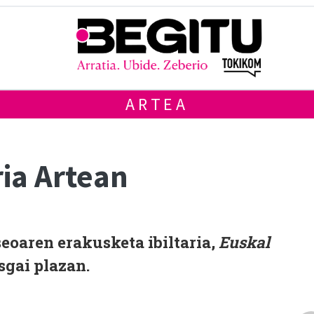
ARTEA
ria Artean
eoaren erakusketa ibiltaria,
Euskal
sgai plazan.