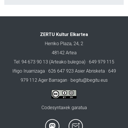
ZERTU Kultur Elkartea
Herriko Plaza, 24, 2
48142 Artea
Tel: 94 673 90 13 (Arteako bulegoa) · 649 979 115
Iñigo Iruarrizaga · 626 647 923 Asier Abrisketa · 649
979 112 Ager Barragan ·
begitu@begitu.eus
Codesyntaxek garatua