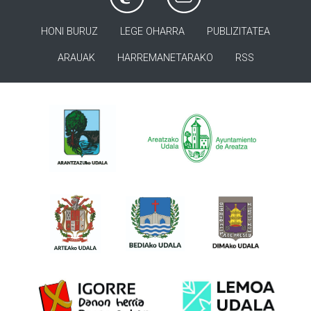
HONI BURUZ
LEGE OHARRA
PUBLIZITATEA
ARAUAK
HARREMANETARAKO
RSS