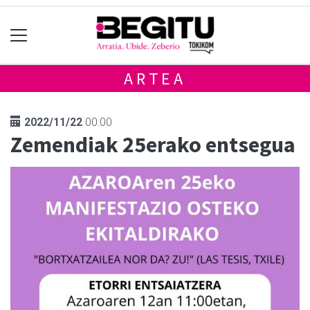
ARTEA
2022/11/22
00:00
Zemendiak 25erako entsegua