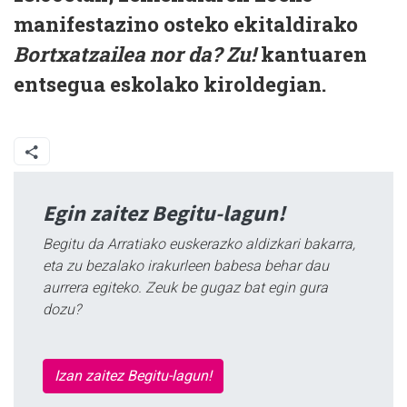
manifestazino osteko ekitaldirako
Bortxatzailea nor da? Zu!
kantuaren
entsegua eskolako kiroldegian.
Egin zaitez Begitu-lagun!
Begitu da Arratiako euskerazko aldizkari bakarra,
eta zu bezalako irakurleen babesa behar dau
aurrera egiteko. Zeuk be gugaz bat egin gura
dozu?
Izan zaitez Begitu-lagun!