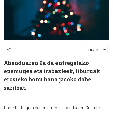
Entzun
Abenduaren 9a da entregetako
epemugea eta irabazleek, liburuak
erosteko bonu bana jasoko dabe
saritzat.
Parte hartu gura daben umeek, abenduaren 9ra arte