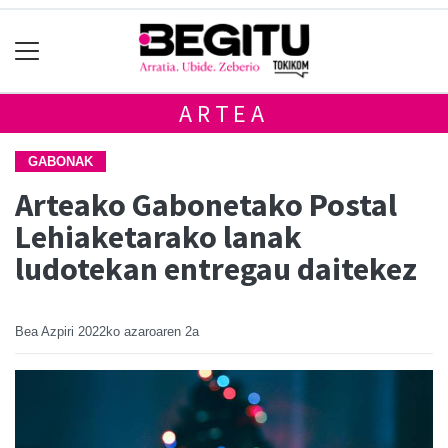
ARTEA
GABONAK
Arteako Gabonetako Postal
Lehiaketarako lanak
ludotekan entregau daitekez
Bea Azpiri
2022ko azaroaren 2a