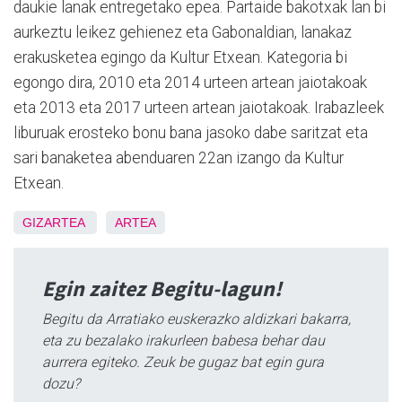
daukie lanak entregetako epea. Partaide bakotxak lan bi
aurkeztu leikez gehienez eta Gabonaldian, lanakaz
erakusketea egingo da Kultur Etxean. Kategoria bi
egongo dira, 2010 eta 2014 urteen artean jaiotakoak
eta 2013 eta 2017 urteen artean jaiotakoak. Irabazleek
liburuak erosteko bonu bana jasoko dabe saritzat eta
sari banaketea abenduaren 22an izango da Kultur
Etxean.
GIZARTEA
ARTEA
Egin zaitez Begitu-lagun!
Begitu da Arratiako euskerazko aldizkari bakarra,
eta zu bezalako irakurleen babesa behar dau
aurrera egiteko. Zeuk be gugaz bat egin gura
dozu?