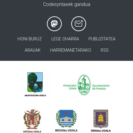
Codesyntaxek garatua
HONI BURUZ
LEGE OHARRA
PUBLIZITATEA
ARAUAK
HARREMANETARAKO
RSS