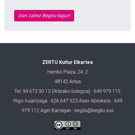
Izan zaitez Begitu-lagun!
ZERTU Kultur Elkartea
Herriko Plaza, 24, 2
48142 Artea
Tel: 94 673 90 13 (Arteako bulegoa) · 649 979 115
Iñigo Iruarrizaga · 626 647 923 Asier Abrisketa · 649
979 112 Ager Barragan ·
begitu@begitu.eus